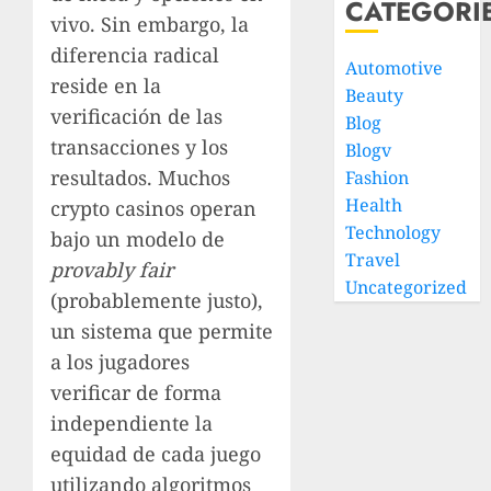
CATEGORI
vivo. Sin embargo, la
diferencia radical
Automotive
reside en la
Beauty
verificación de las
Blog
transacciones y los
Blogv
resultados. Muchos
Fashion
Health
crypto casinos operan
Technology
bajo un modelo de
Travel
provably fair
Uncategorized
(probablemente justo),
un sistema que permite
a los jugadores
verificar de forma
independiente la
equidad de cada juego
utilizando algoritmos