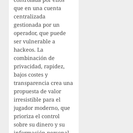
que en una cuenta
centralizada
gestionada por un
operador, que puede
ser vulnerable a
hackeos. La
combinación de
privacidad, rapidez,
bajos costes y
transparencia crea una
propuesta de valor
irresistible para el
jugador moderno, que
prioriza el control
sobre su dinero y su
información personal.