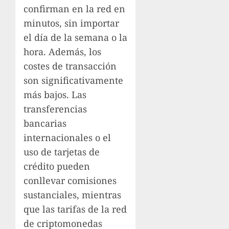
confirman en la red en
minutos, sin importar
el día de la semana o la
hora. Además, los
costes de transacción
son significativamente
más bajos. Las
transferencias
bancarias
internacionales o el
uso de tarjetas de
crédito pueden
conllevar comisiones
sustanciales, mientras
que las tarifas de la red
de criptomonedas