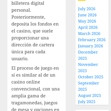
billetera digital
July 2026
personal.
June 2026
Posteriormente,
May 2026
deposita los fondos en
April 2026
el casino, que suele
March 2026
proporcionar una
February 2026
dirección de cartera
January 2026
única para cada
December
usuario.
2025
November
El proceso de juego en
2025
sí es similar al de un
October 2025
casino online
September
convencional, con una
2025
amplia gama de
August 2025
July 2025
tragamonedas, juegos
de mesa y opciones en