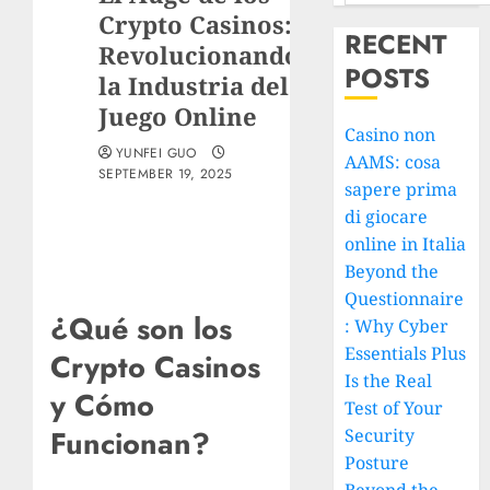
Crypto Casinos:
RECENT
Revolucionando
POSTS
la Industria del
Juego Online
Casino non
YUNFEI GUO
AAMS: cosa
SEPTEMBER 19, 2025
sapere prima
di giocare
online in Italia
Beyond the
Questionnaire
¿Qué son los
: Why Cyber
Essentials Plus
Crypto Casinos
Is the Real
y Cómo
Test of Your
Funcionan?
Security
Posture