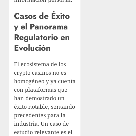
Casos de Éxito
y el Panorama
Regulatorio en
Evolución
El ecosistema de los
crypto casinos no es
homogéneo y ya cuenta
con plataformas que
han demostrado un
éxito notable, sentando
precedentes para la
industria. Un caso de
estudio relevante es el