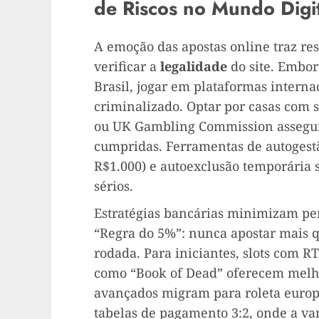
de Riscos no Mundo Digi
A emoção das apostas online traz re
verificar a
legalidade
do site. Embor
Brasil, jogar em plataformas interna
criminalizado. Optar por casas com s
ou UK Gambling Commission assegura
cumpridas. Ferramentas de autogestã
R$1.000) e autoexclusão temporária 
sérios.
Estratégias bancárias minimizam pe
“Regra do 5%”: nunca apostar mais 
rodada. Para iniciantes, slots com R
como “Book of Dead” oferecem melho
avançados migram para roleta europ
tabelas de pagamento 3:2, onde a v