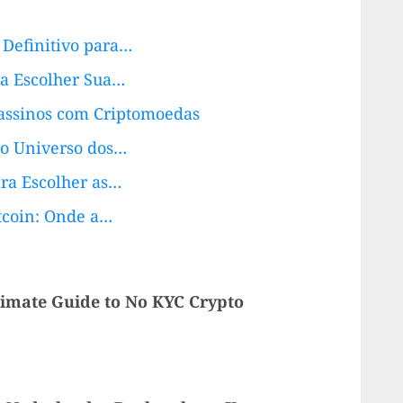
 Definitivo para…
ra Escolher Sua…
Cassinos com Criptomoedas
no Universo dos…
ara Escolher as…
tcoin: Onde a…
timate Guide to No KYC Crypto