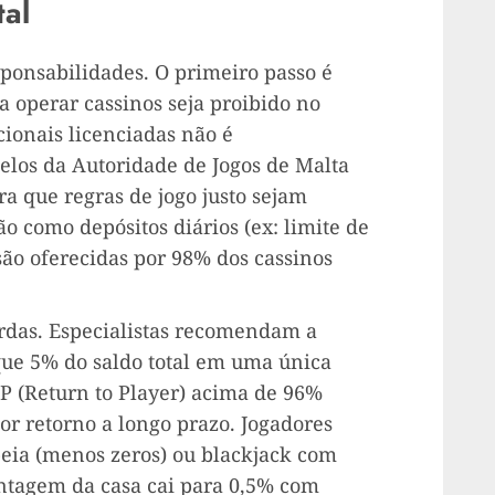
tal
sponsabilidades. O primeiro passo é
a operar cassinos seja proibido no
cionais licenciadas não é
elos da Autoridade de Jogos de Malta
 que regras de jogo justo sejam
o como depósitos diários (ex: limite de
são oferecidas por 98% dos cassinos
rdas. Especialistas recomendam a
que 5% do saldo total em uma única
TP (Return to Player) acima de 96%
r retorno a longo prazo. Jogadores
eia (menos zeros) ou blackjack com
antagem da casa cai para 0,5% com