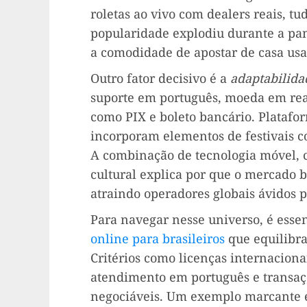
roletas ao vivo com dealers reais, tu
popularidade explodiu durante a pa
a comodidade de apostar de casa us
Outro fator decisivo é a
adaptabilida
suporte em português, moeda em rea
como PIX e boleto bancário. Platafo
incorporam elementos de festivais c
A combinação de tecnologia móvel, 
cultural explica por que o mercado b
atraindo operadores globais ávidos p
Para navegar nesse universo, é essen
online para brasileiros
que equilibra
Critérios como licenças internacion
atendimento em português e transaç
negociáveis. Um exemplo marcante é 