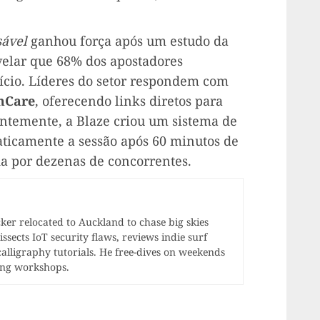
sável
ganhou força após um estudo da
velar que 68% dos apostadores
vício. Líderes do setor respondem com
mCare
, oferecendo links diretos para
entemente, a Blaze criou um sistema de
ticamente a sessão após 60 minutos de
a por dezenas de concorrentes.
r relocated to Auckland to chase big skies
ssects IoT security flaws, reviews indie surf
calligraphy tutorials. He free-dives on weekends
ong workshops.