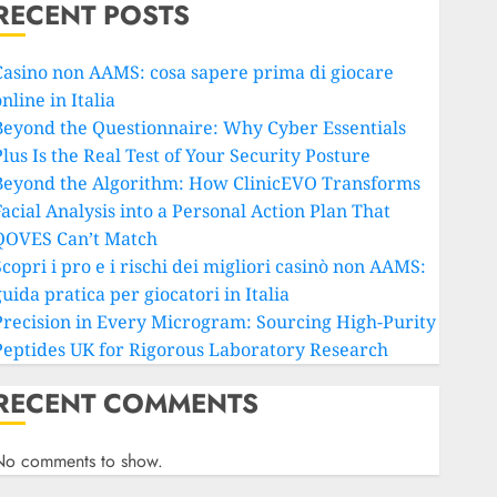
RECENT POSTS
Casino non AAMS: cosa sapere prima di giocare
nline in Italia
Beyond the Questionnaire: Why Cyber Essentials
lus Is the Real Test of Your Security Posture
Beyond the Algorithm: How ClinicEVO Transforms
Facial Analysis into a Personal Action Plan That
QOVES Can’t Match
copri i pro e i rischi dei migliori casinò non AAMS:
uida pratica per giocatori in Italia
Precision in Every Microgram: Sourcing High-Purity
Peptides UK for Rigorous Laboratory Research
RECENT COMMENTS
No comments to show.