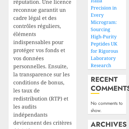
Italia
réputation. Une licence
Precision in
reconnue garantit un
Every
cadre légal et des
Microgram:
contrôles réguliers,
Sourcing
éléments
High-Purity
indispensables pour
Peptides UK
protéger vos fonds et
for Rigorous
vos données
Laboratory
Research
personnelles. Ensuite,
la transparence sur les
RECENT
conditions de bonus,
COMMENT
les taux de
redistribution (RTP) et
No comments to
les audits
show.
indépendants
deviennent des critères
ARCHIVES