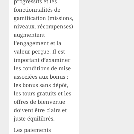
progressifs et les
fonctionnalités de
gamification (missions,
niveaux, récompenses)
augmentent
l’engagement et la
valeur perçue. Il est
important d’examiner
les conditions de mise
associées aux bonus :
les bonus sans dépôt,
les tours gratuits et les
offres de bienvenue
doivent être clairs et
juste équilibrés.
Les paiements