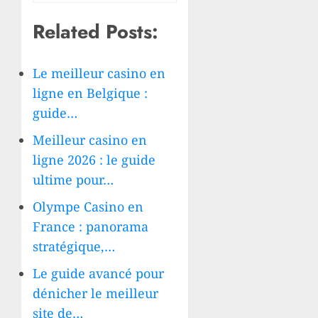
Related Posts:
Le meilleur casino en
ligne en Belgique :
guide…
Meilleur casino en
ligne 2026 : le guide
ultime pour…
Olympe Casino en
France : panorama
stratégique,…
Le guide avancé pour
dénicher le meilleur
site de…