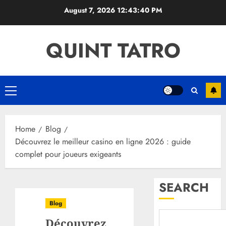
Skip
August 7, 2026
12:43:41 PM
to
content
QUINT TATRO
Primary
Menu
Home
Blog
Découvrez le meilleur casino en ligne 2026 : guide
complet pour joueurs exigeants
SEARCH
Blog
Découvrez