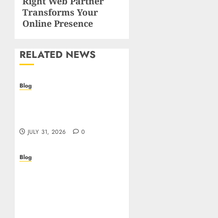
Right Web Partner
Transforms Your
Online Presence
RELATED NEWS
Blog
Casino non AAMS: cosa
sapere prima di giocare
online in Italia
JULY 31, 2026
0
Blog
Beyond the
Questionnaire: Why Cyber
Essentials Plus Is the Real
Test of Your Security
Posture