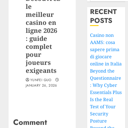
le
RECENT
meilleur
POSTS
casino en
ligne 2026
Casino non
: guide
AAMS: cosa
complet
sapere prima
pour
di giocare
joueurs
online in Italia
exigeants
Beyond the
Questionnaire
YUNFEI GUO
: Why Cyber
JANUARY 26, 2026
Essentials Plus
Is the Real
Test of Your
Security
Comment
Posture