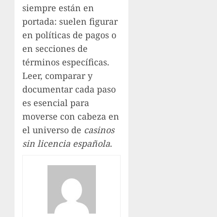
siempre están en
portada: suelen figurar
en políticas de pagos o
en secciones de
términos específicas.
Leer, comparar y
documentar cada paso
es esencial para
moverse con cabeza en
el universo de
casinos
sin licencia española
.