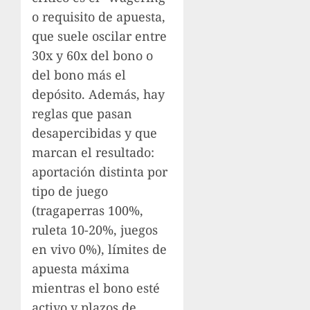
o requisito de apuesta,
que suele oscilar entre
30x y 60x del bono o
del bono más el
depósito. Además, hay
reglas que pasan
desapercibidas y que
marcan el resultado:
aportación distinta por
tipo de juego
(tragaperras 100%,
ruleta 10-20%, juegos
en vivo 0%), límites de
apuesta máxima
mientras el bono esté
activo y plazos de