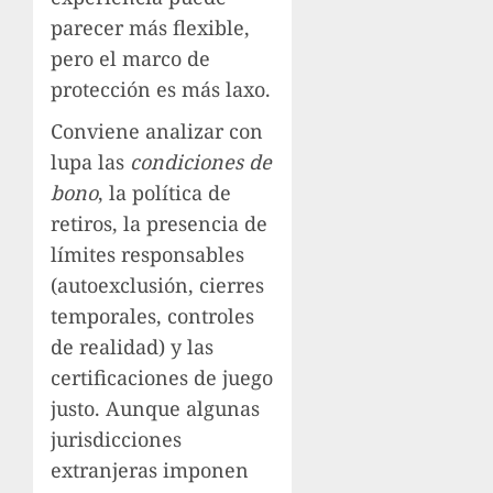
parecer más flexible,
pero el marco de
protección es más laxo.
Conviene analizar con
lupa las
condiciones de
bono
, la política de
retiros, la presencia de
límites responsables
(autoexclusión, cierres
temporales, controles
de realidad) y las
certificaciones de juego
justo. Aunque algunas
jurisdicciones
extranjeras imponen