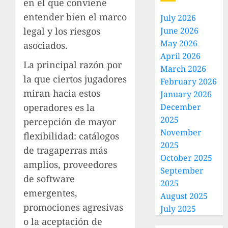
en el que conviene
entender bien el marco
July 2026
legal y los riesgos
June 2026
May 2026
asociados.
April 2026
La principal razón por
March 2026
la que ciertos jugadores
February 2026
miran hacia estos
January 2026
operadores es la
December
2025
percepción de mayor
November
flexibilidad: catálogos
2025
de tragaperras más
October 2025
amplios, proveedores
September
de software
2025
emergentes,
August 2025
promociones agresivas
July 2025
o la aceptación de