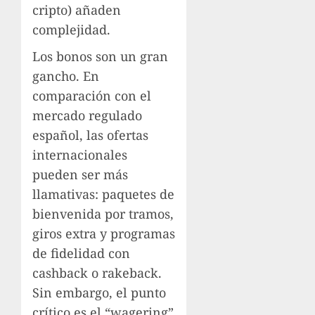
cripto) añaden
complejidad.
Los bonos son un gran
gancho. En
comparación con el
mercado regulado
español, las ofertas
internacionales
pueden ser más
llamativas: paquetes de
bienvenida por tramos,
giros extra y programas
de fidelidad con
cashback o rakeback.
Sin embargo, el punto
crítico es el “wagering”