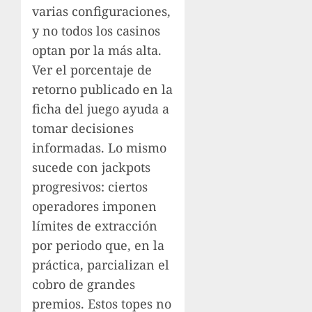
varias configuraciones,
y no todos los casinos
optan por la más alta.
Ver el porcentaje de
retorno publicado en la
ficha del juego ayuda a
tomar decisiones
informadas. Lo mismo
sucede con jackpots
progresivos: ciertos
operadores imponen
límites de extracción
por periodo que, en la
práctica, parcializan el
cobro de grandes
premios. Estos topes no