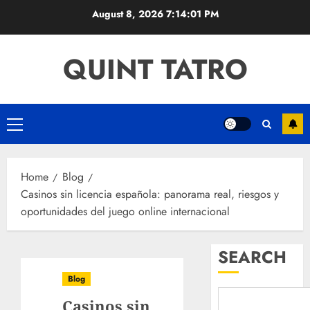
Skip
August 8, 2026
7:14:02 PM
to
content
QUINT TATRO
Primary
Menu
Home
Blog
Casinos sin licencia española: panorama real, riesgos y
oportunidades del juego online internacional
SEARCH
Blog
Casinos sin