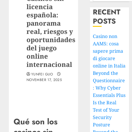
licencia
RECENT
española:
POSTS
panorama
real, riesgos y
Casino non
oportunidades
AAMS: cosa
del juego
sapere prima
online
di giocare
internacional
online in Italia
Beyond the
YUNFEI GUO
NOVEMBER 17, 2025
Questionnaire
: Why Cyber
Essentials Plus
Is the Real
Test of Your
Security
Qué son los
Posture
casinos sin