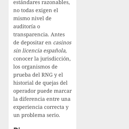
estándares razonables,
no todas exigen el
mismo nivel de
auditoría o
transparencia. Antes
de depositar en
casinos
sin licencia española
,
conocer la jurisdicción,
los organismos de
prueba del RNG y el
historial de quejas del
operador puede marcar
la diferencia entre una
experiencia correcta y
un problema serio.