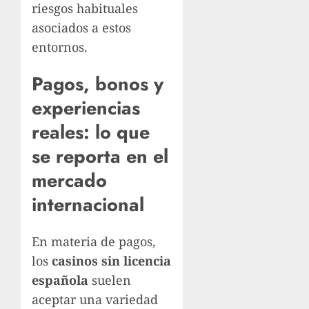
riesgos habituales
asociados a estos
entornos.
Pagos, bonos y
experiencias
reales: lo que
se reporta en el
mercado
internacional
En materia de pagos,
los
casinos sin licencia
española
suelen
aceptar una variedad