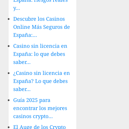
y…
Descubre los Casinos
Online Más Seguros de
España:…
Casino sin licencia en
España: lo que debes
saber…
¿Casino sin licencia en
España? Lo que debes
saber…
Guía 2025 para
encontrar los mejores
casinos crypto…
El Auge de los Crypto