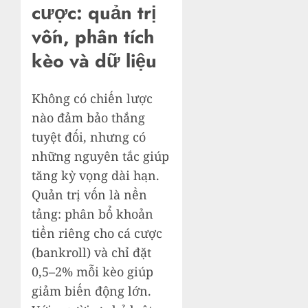
cược: quản trị
vốn, phân tích
kèo và dữ liệu
Không có chiến lược
nào đảm bảo thắng
tuyệt đối, nhưng có
những nguyên tắc giúp
tăng kỳ vọng dài hạn.
Quản trị vốn là nền
tảng: phân bổ khoản
tiền riêng cho cá cược
(bankroll) và chỉ đặt
0,5–2% mỗi kèo giúp
giảm biến động lớn.