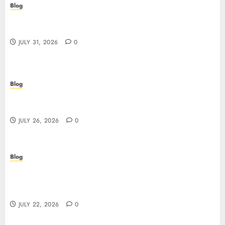
Blog
Casino non AAMS: cosa sapere prima di giocare
online in Italia
JULY 31, 2026
0
Blog
Beyond the Questionnaire: Why Cyber Essentials
Plus Is the Real Test of Your Security Posture
JULY 26, 2026
0
Blog
Beyond the Algorithm: How ClinicEVO
Transforms Facial Analysis into a Personal Action
Plan That QOVES Can’t Match
JULY 22, 2026
0