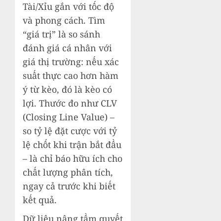
Tài/Xỉu gắn với tốc độ
và phong cách. Tìm
“giá trị” là so sánh
đánh giá cá nhân với
giá thị trường: nếu xác
suất thực cao hơn hàm
ý từ kèo, đó là kèo có
lợi. Thước đo như CLV
(Closing Line Value) –
so tỷ lệ đặt cược với tỷ
lệ chốt khi trận bắt đầu
– là chỉ báo hữu ích cho
chất lượng phân tích,
ngay cả trước khi biết
kết quả.
Dữ liệu nâng tầm quyết