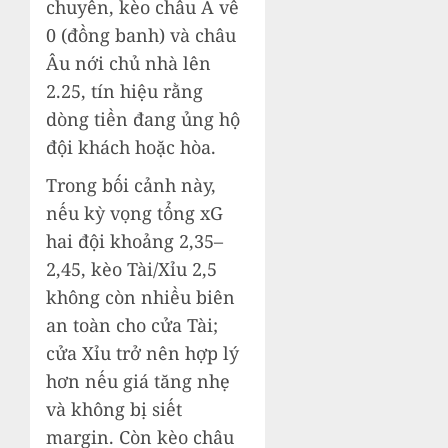
chuyển, kèo châu Á về
0 (đồng banh) và châu
Âu nới chủ nhà lên
2.25, tín hiệu rằng
dòng tiền đang ủng hộ
đội khách hoặc hòa.
Trong bối cảnh này,
nếu kỳ vọng tổng xG
hai đội khoảng 2,35–
2,45, kèo Tài/Xỉu 2,5
không còn nhiều biên
an toàn cho cửa Tài;
cửa Xỉu trở nên hợp lý
hơn nếu giá tăng nhẹ
và không bị siết
margin. Còn kèo châu