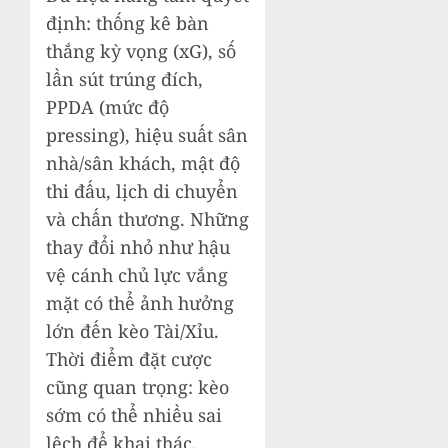
định: thống kê bàn
thắng kỳ vọng (xG), số
lần sút trúng đích,
PPDA (mức độ
pressing), hiệu suất sân
nhà/sân khách, mật độ
thi đấu, lịch di chuyển
và chấn thương. Những
thay đổi nhỏ như hậu
vệ cánh chủ lực vắng
mặt có thể ảnh hưởng
lớn đến kèo Tài/Xỉu.
Thời điểm đặt cược
cũng quan trọng: kèo
sớm có thể nhiều sai
lệch để khai thác,