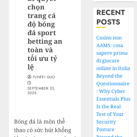
chọn
RECENT
trang cá
POSTS
độ bóng
đá sport
Casino non
betting an
AAMS: cosa
toàn và
sapere prima
tối ưu tỷ
di giocare
lệ
online in Italia
Beyond the
YUNFEI GUO
Questionnaire
SEPTEMBER 23,
: Why Cyber
2025
Essentials Plus
Is the Real
Test of Your
Bóng đá là môn thể
Security
Posture
thao có sức hút khổng