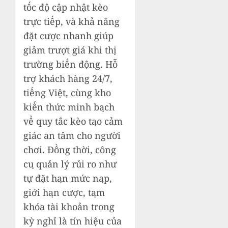
tốc độ cập nhật kèo
trực tiếp, và khả năng
đặt cược nhanh giúp
giảm trượt giá khi thị
trường biến động. Hỗ
trợ khách hàng 24/7,
tiếng Việt, cùng kho
kiến thức minh bạch
về quy tắc kèo tạo cảm
giác an tâm cho người
chơi. Đồng thời, công
cụ quản lý rủi ro như
tự đặt hạn mức nạp,
giới hạn cược, tạm
khóa tài khoản trong
kỳ nghỉ là tín hiệu của