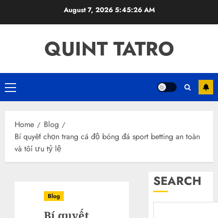
Skip
August 7, 2026
5:45:27 AM
to
content
QUINT TATRO
Primary
Menu
Home
Blog
Bí quyết chọn trang cá độ bóng đá sport betting an toàn
và tối ưu tỷ lệ
SEARCH
Blog
Bí quyết