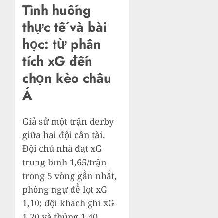
Tình huống
thực tế và bài
học: từ phân
tích xG đến
chọn kèo châu
Á
Giả sử một trận derby
giữa hai đội cân tài.
Đội chủ nhà đạt xG
trung bình 1,65/trận
trong 5 vòng gần nhất,
phòng ngự để lọt xG
1,10; đội khách ghi xG
1,20 và thủng 1,40,