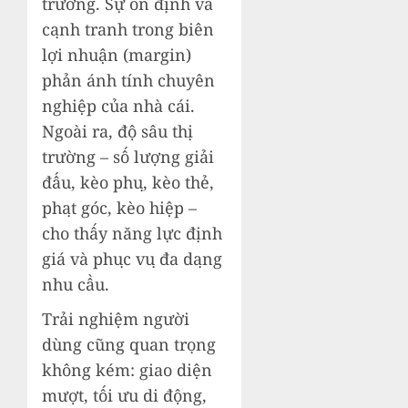
trường. Sự ổn định và
cạnh tranh trong biên
lợi nhuận (margin)
phản ánh tính chuyên
nghiệp của nhà cái.
Ngoài ra, độ sâu thị
trường – số lượng giải
đấu, kèo phụ, kèo thẻ,
phạt góc, kèo hiệp –
cho thấy năng lực định
giá và phục vụ đa dạng
nhu cầu.
Trải nghiệm người
dùng cũng quan trọng
không kém: giao diện
mượt, tối ưu di động,