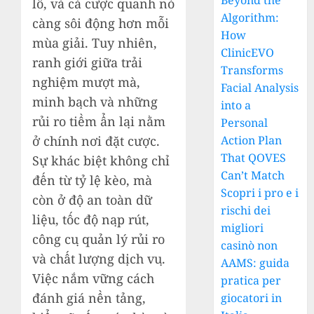
Beyond the
lồ, và cá cược quanh nó
Algorithm:
càng sôi động hơn mỗi
How
mùa giải. Tuy nhiên,
ClinicEVO
ranh giới giữa trải
Transforms
nghiệm mượt mà,
Facial Analysis
minh bạch và những
into a
rủi ro tiềm ẩn lại nằm
Personal
ở chính nơi đặt cược.
Action Plan
That QOVES
Sự khác biệt không chỉ
Can’t Match
đến từ tỷ lệ kèo, mà
Scopri i pro e i
còn ở độ an toàn dữ
rischi dei
liệu, tốc độ nạp rút,
migliori
công cụ quản lý rủi ro
casinò non
và chất lượng dịch vụ.
AAMS: guida
Việc nắm vững cách
pratica per
đánh giá nền tảng,
giocatori in