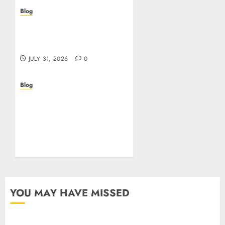
Blog
Casino non AAMS: cosa
sapere prima di giocare
online in Italia
JULY 31, 2026
0
Blog
Beyond the
Questionnaire: Why Cyber
Essentials Plus Is the Real
Test of Your Security
Posture
JULY 26, 2026
0
YOU MAY HAVE MISSED