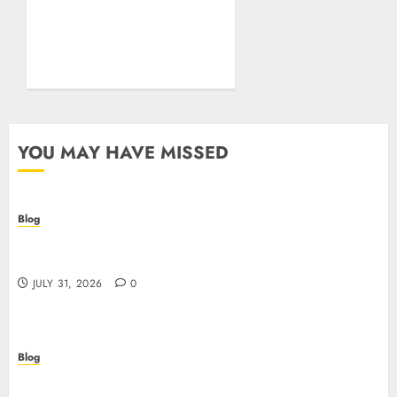
Questionnaire: Why Cyber
Essentials Plus Is the Real
Test of Your Security
Posture
JULY 26, 2026
0
YOU MAY HAVE MISSED
Blog
Casino non AAMS: cosa sapere prima di giocare
online in Italia
JULY 31, 2026
0
Blog
Beyond the Questionnaire: Why Cyber Essentials