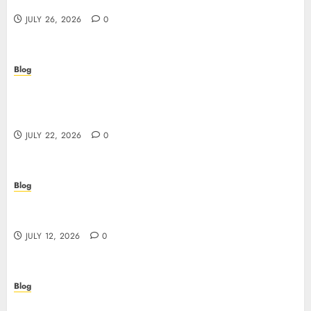
Plus Is the Real Test of Your Security Posture
JULY 26, 2026
0
Blog
Beyond the Algorithm: How ClinicEVO
Transforms Facial Analysis into a Personal Action
Plan That QOVES Can’t Match
JULY 22, 2026
0
Blog
Scopri i pro e i rischi dei migliori casinò non
AAMS: guida pratica per giocatori in Italia
JULY 12, 2026
0
Blog
Precision in Every Microgram: Sourcing High-