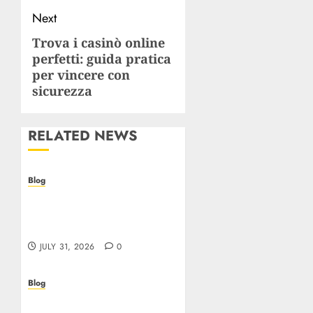
Next
Trova i casinò online
Next
perfetti: guida pratica
post:
per vincere con
sicurezza
RELATED NEWS
Blog
Casino non AAMS: cosa
sapere prima di giocare
online in Italia
JULY 31, 2026
0
Blog
Beyond the