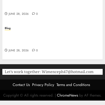
Purity Peptides UK for Rigorous Laboratory
Research
JUNE 28, 2026
0
Blog
The Critical Role of Bacteriostatic Water in
Preserving Peptide Stability and Laboratory
Accuracy
JUNE 28, 2026
0
Let’s work together:
Wimenceph47@hotmail.com
Contact Us
Privacy Policy
Terms and Conditions
Copyright © All rights reserved.
|
ChromeNews
by AF themes.