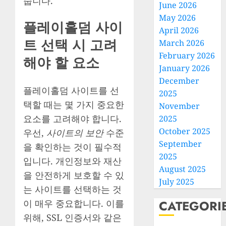
줍니다.
June 2026
May 2026
플레이홀덤 사이
April 2026
트 선택 시 고려
March 2026
February 2026
해야 할 요소
January 2026
December
플레이홀덤 사이트를 선
2025
택할 때는 몇 가지 중요한
November
요소를 고려해야 합니다.
2025
October 2025
우선,
사이트의 보안
수준
September
을 확인하는 것이 필수적
2025
입니다. 개인정보와 재산
August 2025
을 안전하게 보호할 수 있
July 2025
는 사이트를 선택하는 것
이 매우 중요합니다. 이를
CATEGORI
위해, SSL 인증서와 같은