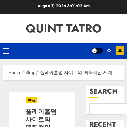
Skip
August 7, 2026
3:01:03 AM
to
content
QUINT TATRO
Primary
Menu
Home
Blog
플레이홀덤 사이트의 매력적인 세계
SEARCH
Blog
플레이홀덤
사이트의
RECENT