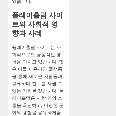
있습니다.
플레이홀덤 사이
트의 사회적 영
향과 사례
플레이홀덤 사이트는 사
회적으로도 긍정적인 영
향을 미치고 있습니다. 많
은 이들이 온라인 플랫폼
을 통해 새로운 사람들과
교류하며 친구를 사귈 수
있는 기회를 갖습니다. 플
레이홀덤은 사람 간의 소
통을 촉진하고, 다양한 문
화와 경험을 공유하게끔