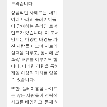
도와줍니다.
성공적인 사례로는, 세계
여러 나라의 플레이어들
이 참여하는 온라인 토너
먼트가 있습니다. 이 토너
먼트는 다양한 배경을 가
진 사람들이 모여 서로의
실력을 겨루고, 동시에
문
화적 교류
를 이루기도 합
니다. 이러한 경험을 통해
게임 이상의 가치를 얻을
수 있습니다.
또한, 플레이홀덤 사이트
는 많은 사람들이 전략적
사고를 배양하고, 문제 해