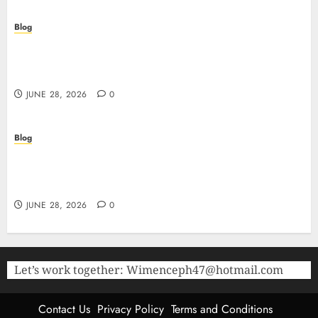
Blog
Precision in Every Microgram: Sourcing High-
Purity Peptides UK for Rigorous Laboratory
Research
JUNE 28, 2026
0
Blog
The Critical Role of Bacteriostatic Water in
Preserving Peptide Stability and Laboratory
Accuracy
JUNE 28, 2026
0
Let’s work together:
Wimenceph47@hotmail.com
Contact Us
Privacy Policy
Terms and Conditions