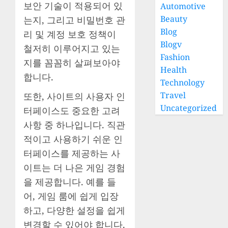
보안 기술이 적용되어 있
Automotive
Beauty
는지, 그리고 비밀번호 관
Blog
리 및 계정 보호 정책이
Blogv
철저히 이루어지고 있는
Fashion
지를 꼼꼼히 살펴보아야
Health
합니다.
Technology
Travel
또한, 사이트의 사용자 인
Uncategorized
터페이스도 중요한 고려
사항 중 하나입니다. 직관
적이고 사용하기 쉬운 인
터페이스를 제공하는 사
이트는 더 나은 게임 경험
을 제공합니다. 예를 들
어, 게임 룸에 쉽게 입장
하고, 다양한 설정을 쉽게
변경할 수 있어야 합니다.