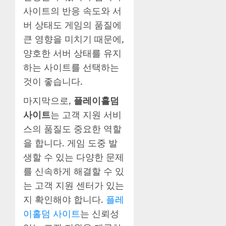
사이트의 반응 속도와 서
버 상태도 게임의 품질에
큰 영향을 미치기 때문에,
양호한 서버 상태를 유지
하는 사이트를 선택하는
것이 좋습니다.
마지막으로,
플레이홀덤
사이트
는 고객 지원 서비
스의 품질도 중요한 역할
을 합니다. 게임 도중 발
생할 수 있는 다양한 문제
를 신속하게 해결할 수 있
는 고객 지원 센터가 있는
지 확인해야 합니다.
플레
이홀덤 사이트
는 신뢰성