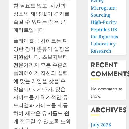
Every
할 필요도 없고, 시간과
Microgram:
장소의 제약 없이 경기를
Sourcing
즐길 수 있다는 점은 큰
High-Purity
메리트입니다.
Peptides UK
for Rigorous
플레이홀덤 사이트는 다
Laboratory
양한 경기 종류와 설정을
Research
지원합니다. 초보자부터
RECENT
전문가까지 모든 수준의
COMMENT
플레이어가 자신의 실력
에 맞는 게임을 찾을 수
있습니다. 게다가, 많은
No comments to
show.
사이트들이 체계적인 튜
토리얼과 가이드를 제공
ARCHIVES
하여 새로운 유저들도 쉽
게 접근할 수 있도록 도와
July 2026