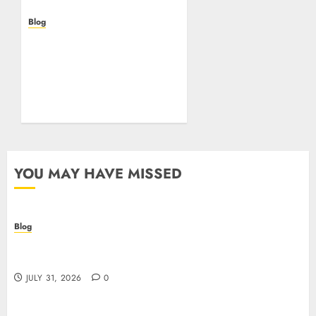
Blog
Beyond the
Questionnaire: Why Cyber
Essentials Plus Is the Real
Test of Your Security
Posture
JULY 26, 2026
0
YOU MAY HAVE MISSED
Blog
Casino non AAMS: cosa sapere prima di giocare
online in Italia
JULY 31, 2026
0