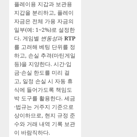
플레이용 지갑과 보관용
지갑을 분리하고, 플레이
자금은 전체 가용 자금의
일부(예: 1~2%)로 설정한
다. 게임별
변동성
과
RTP
를 고려해 베팅 단위를 정
하고, 손실 추격(마틴게일
등)을 지양한다. 시간·입
금·손실 한도를 미리 걸
고, 일정 손실 시 자동 휴
식에 들어가도록 책임도
박 도구를 활용한다. 세금
·법규는 거주지 기준으로
상이하므로, 현지 규정 준
수와 거래 내역 기록 보관
이 바람직하다.