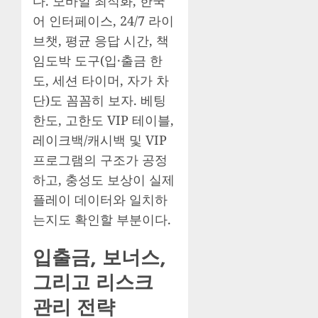
다. 모바일 최적화, 한국
어 인터페이스, 24/7 라이
브챗, 평균 응답 시간, 책
임도박 도구(입·출금 한
도, 세션 타이머, 자가 차
단)도 꼼꼼히 보자. 베팅
한도, 고한도 VIP 테이블,
레이크백/캐시백 및 VIP
프로그램의 구조가 공정
하고, 충성도 보상이 실제
플레이 데이터와 일치하
는지도 확인할 부분이다.
입출금, 보너스,
그리고 리스크
관리 전략