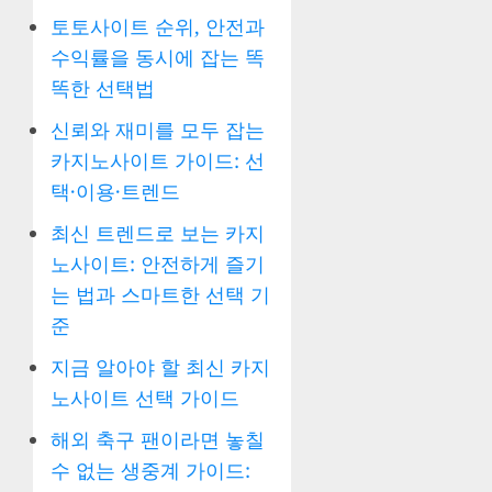
토토사이트 순위, 안전과
수익률을 동시에 잡는 똑
똑한 선택법
신뢰와 재미를 모두 잡는
카지노사이트 가이드: 선
택·이용·트렌드
최신 트렌드로 보는 카지
노사이트: 안전하게 즐기
는 법과 스마트한 선택 기
준
지금 알아야 할 최신 카지
노사이트 선택 가이드
해외 축구 팬이라면 놓칠
수 없는 생중계 가이드: