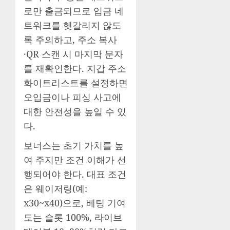
로만 출금되므로 입금 네
트워크를 헷갈리지 않도
록 주의하고, 주소 복사
·QR 스캔 시 마지막 문자
를 재확인한다. 지갑 주소
화이트리스트를 설정하면
오입금이나 피싱 사고에
대한 안전성을 높일 수 있
다.
보너스는 초기 가치를 높
여 주지만 조건 이해가 선
행되어야 한다. 대표 조건
은 웨이저링(예:
x30~x40)으로, 베팅 기여
도는 슬롯 100%, 라이브