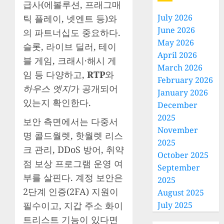
급사(에볼루션, 프래그매
July 2026
틱 플레이, 넷엔트 등)와
June 2026
의 파트너십도 중요하다.
May 2026
슬롯, 라이브 딜러, 테이
April 2026
블 게임, 크래시·해시 게
March 2026
임 등 다양하고,
RTP
와
February 2026
하우스 엣지
가 공개되어
January 2026
있는지 확인한다.
December
2025
보안 측면에서는 다중서
November
명 콜드월렛, 핫월렛 리스
2025
크 관리, DDoS 방어, 취약
October 2025
점 보상 프로그램 운영 여
September
부를 살핀다. 계정 보안은
2025
2단계 인증(2FA) 지원이
August 2025
필수이고, 지갑 주소 화이
July 2025
트리스트 기능이 있다면