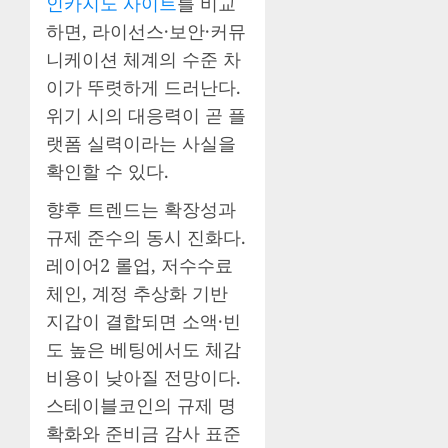
인카지노 사이트
를 비교
하면, 라이선스·보안·커뮤
니케이션 체계의 수준 차
이가 뚜렷하게 드러난다.
위기 시의 대응력이 곧 플
랫폼 실력이라는 사실을
확인할 수 있다.
향후 트렌드는 확장성과
규제 준수의 동시 진화다.
레이어2 롤업, 저수수료
체인, 계정 추상화 기반
지갑이 결합되면 소액·빈
도 높은 베팅에서도 체감
비용이 낮아질 전망이다.
스테이블코인의 규제 명
확화와 준비금 감사 표준