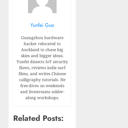
Yunfei Guo
Guangzhou hardware
hacker relocated to
Auckland to chase big
skies and bigger ideas.
Yunfei dissects IoT security
flaws, reviews indie surf
films, and writes Chinese
calligraphy tutorials. He
free-dives on weekends
and livestreams solder-
along workshops.
Related Posts: