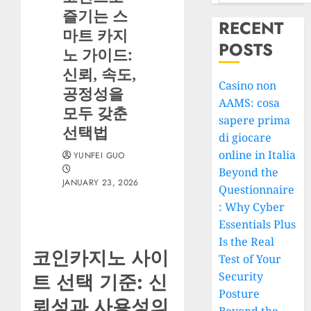
즐기는 스
RECENT
마트 카지
POSTS
노 가이드:
신뢰, 속도,
Casino non
공정성을
AAMS: cosa
모두 갖춘
sapere prima
선택법
di giocare
online in Italia
YUNFEI GUO
Beyond the
JANUARY 23, 2026
Questionnaire
: Why Cyber
Essentials Plus
Is the Real
코인카지노 사이
Test of Your
Security
트 선택 기준: 신
Posture
뢰성과 사용성의