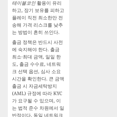
테이블코인
활용이 유리
하고, 장기 보유를 피하고
플레이 직전 최소한만 전
송해 가격 리스크를 낮추
는 방법이 흔히 쓰인다.
출금 정책은 반드시 사전
에 숙지해야 한다. 출금
최소·최대 금액, 일일 한
도, 출금 수수료, 네트워
크 선택 옵션, 심사 소요
시간을 확인한다. 큰 금액
출금 시 자금세탁방지
(AML) 규정에 따라 KYC
가 요구될 수 있으며, 이
는 법적 준수 차원에서 일
반적이다. 동일 네트워크