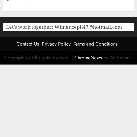
Let’s work together:
Wimenceph47@hotmail.com
Contact Us
Privacy Policy
Terms and Conditions
Copyright © All rights reserved.
|
ChromeNews
by AF themes.