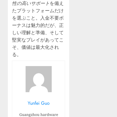
性の高いサポート
を備え
たプラットフォームだけ
を選ぶこと。入金不要ボ
ーナスは魅力的だが、正
しい理解と準備、そして
堅実なプレイがあってこ
そ、価値は最大化され
る。
Yunfei Guo
Guangzhou hardware