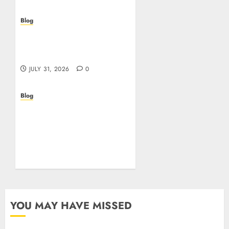
Blog
Casino non AAMS: cosa
sapere prima di giocare
online in Italia
JULY 31, 2026
0
Blog
Beyond the
Questionnaire: Why Cyber
Essentials Plus Is the Real
Test of Your Security
Posture
JULY 26, 2026
0
YOU MAY HAVE MISSED