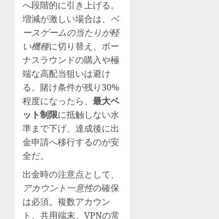
へ段階的に引き上げる。
増減が激しい場合は、
ベ
ースゲームの当たりが軽
い機種
に切り替え、ボー
ナスラウンドの購入や極
端な高配当狙いは避け
る。賭け条件が残り30%
程度になったら、
最大ベ
ット制限
に抵触しない水
準まで下げ、達成後に出
金申請へ移行するのが安
全だ。
出金時の注意点として、
アカウント一意性
の確保
は必須。複数アカウン
ト、共用端末、VPNの常