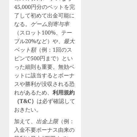
45,000円分のベットを完
了して初めて出金可能に
なる。
ゲーム別寄与率
（スロット100%、テー
ブル20%など）や、
最大
ベット額
（例：1回のス
ピンで500円まで）とい
った細則も重要。無効ベ
ットに該当するとボーナ
スや勝利が没収される恐
れがあるため、
利用規約
（T&C）
は必ず確認して
おきたい。
加えて、
出金上限
（例：
入金不要ボーナス由来の