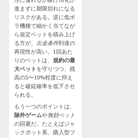
進まずに期限切れになる
リスクがある。逆に低ボ
ラ機種で細かく当てなが
ら規定ベットを積み上げ
る方が、
出金条件
到達の
再現性が高い。1回あた
りのベットは、
規約の最
大ベット
を守りつつ、残
高の5〜10%程度に抑え
ると破綻確率を低下させ
られる。
もう一つのポイントは、
除外ゲーム
や
無効ベット
の回避だ。たとえばジャ
ックポット系、購入型フ