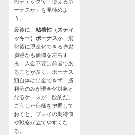
のチェックで「使えるボ
ーナスか」を見極めよ
う。
最後に、
粘着性（スティ
ッキー）ボーナス
か、消
化後に現金化できる
非粘
着性
かも価値を左右す
る。入金不要は前者であ
ることが多く、ボーナス
額自体は出金できず、勝
利分のみが現金化対象と
なるケースが一般的だ。
こうした仕様を把握して
おくと、プレイの期待値
や戦略が立てやすくな
る。