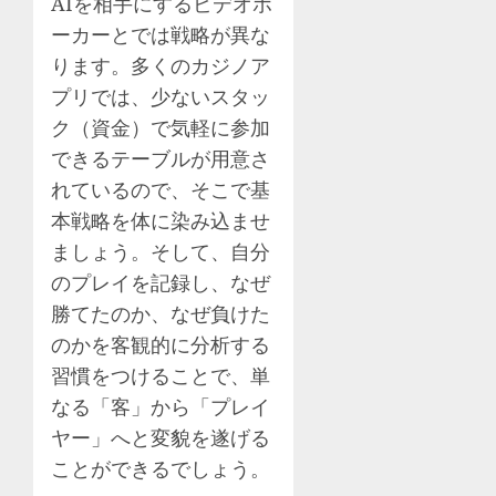
AIを相手にするビデオポ
ーカーとでは戦略が異な
ります。多くのカジノア
プリでは、少ないスタッ
ク（資金）で気軽に参加
できるテーブルが用意さ
れているので、そこで基
本戦略を体に染み込ませ
ましょう。そして、自分
のプレイを記録し、なぜ
勝てたのか、なぜ負けた
のかを客観的に分析する
習慣をつけることで、単
なる「客」から「プレイ
ヤー」へと変貌を遂げる
ことができるでしょう。