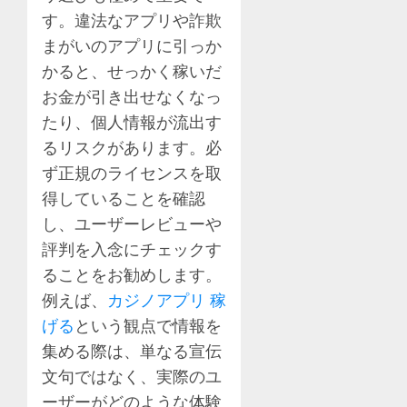
す。違法なアプリや詐欺
まがいのアプリに引っか
かると、せっかく稼いだ
お金が引き出せなくなっ
たり、個人情報が流出す
るリスクがあります。必
ず正規のライセンスを取
得していることを確認
し、ユーザーレビューや
評判を入念にチェックす
ることをお勧めします。
例えば、
カジノアプリ 稼
げる
という観点で情報を
集める際は、単なる宣伝
文句ではなく、実際のユ
ーザーがどのような体験