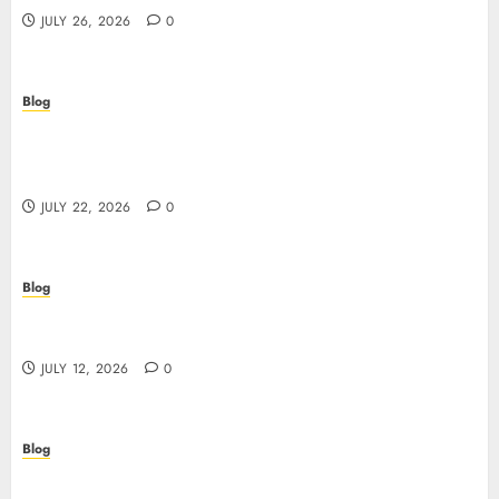
JULY 26, 2026
0
Blog
Beyond the Algorithm: How ClinicEVO
Transforms Facial Analysis into a Personal Action
Plan That QOVES Can’t Match
JULY 22, 2026
0
Blog
Scopri i pro e i rischi dei migliori casinò non
AAMS: guida pratica per giocatori in Italia
JULY 12, 2026
0
Blog
Precision in Every Microgram: Sourcing High-