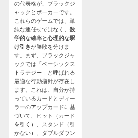
の代表格が、ブラックジ
ャックとポーカーです。
これらのゲームでは、単
純な運任せではなく、
数
学的な確率と心理的な駆
け引き
が勝敗を分けま
す。まず、ブラックジャ
ックでは「ベーシックス
トラテジー」と呼ばれる
最適な行動指針が存在し
ます。これは、自分が持
っているカードとディー
ラーのアップカードに基
づいて、ヒット（カード
を引く）、スタンド（引
かない）、ダブルダウン