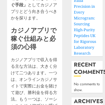
Italia
ぐ手段」
としてカジノア
Precision in
プリとどう向き合うべき
Every
かを探ります。
Microgram:
Sourcing
カジノアプリで
High-Purity
Peptides UK
稼ぐ仕組みと必
for Rigorous
須の心得
Laboratory
Research
カジノアプリで収入を得
RECENT
る主な方法は、大きく分
COMMENT
けて二つあります。一つ
は、オンラインカジノサ
No comments to
イトで実際にお金を賭け
show.
て遊び、勝利金を得る方
法。もう一つは、ソーシ
ARCHIVES