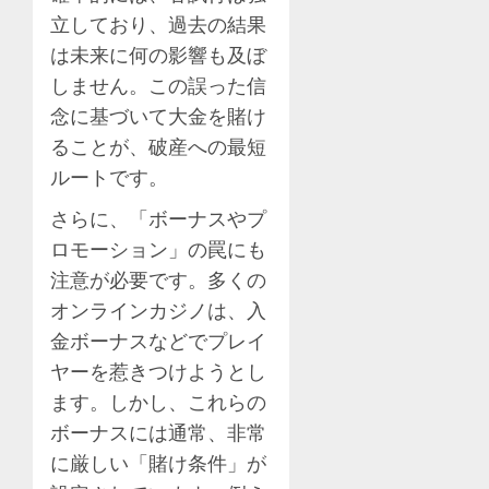
立しており、過去の結果
は未来に何の影響も及ぼ
しません。この誤った信
念に基づいて大金を賭け
ることが、破産への最短
ルートです。
さらに、「ボーナスやプ
ロモーション」の罠にも
注意が必要です。多くの
オンラインカジノは、入
金ボーナスなどでプレイ
ヤーを惹きつけようとし
ます。しかし、これらの
ボーナスには通常、非常
に厳しい「賭け条件」が