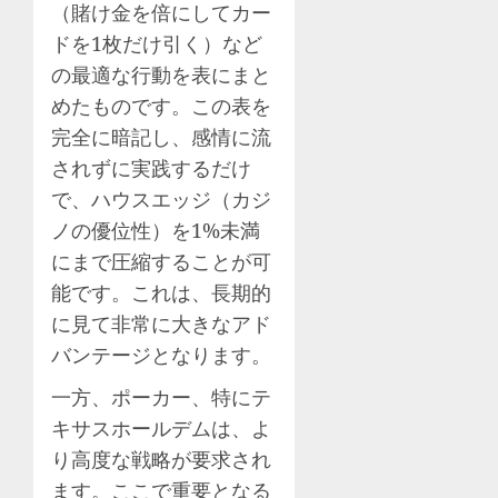
（賭け金を倍にしてカー
ドを1枚だけ引く）など
の最適な行動を表にまと
めたものです。この表を
完全に暗記し、感情に流
されずに実践するだけ
で、ハウスエッジ（カジ
ノの優位性）を1%未満
にまで圧縮することが可
能です。これは、長期的
に見て非常に大きなアド
バンテージとなります。
一方、ポーカー、特にテ
キサスホールデムは、よ
り高度な戦略が要求され
ます。ここで重要となる