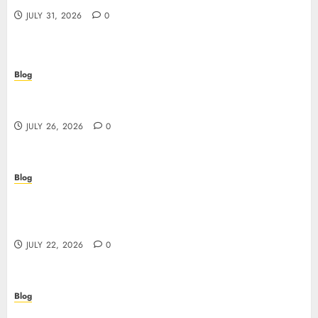
JULY 31, 2026
0
Blog
Beyond the Questionnaire: Why Cyber Essentials
Plus Is the Real Test of Your Security Posture
JULY 26, 2026
0
Blog
Beyond the Algorithm: How ClinicEVO
Transforms Facial Analysis into a Personal Action
Plan That QOVES Can’t Match
JULY 22, 2026
0
Blog
Scopri i pro e i rischi dei migliori casinò non