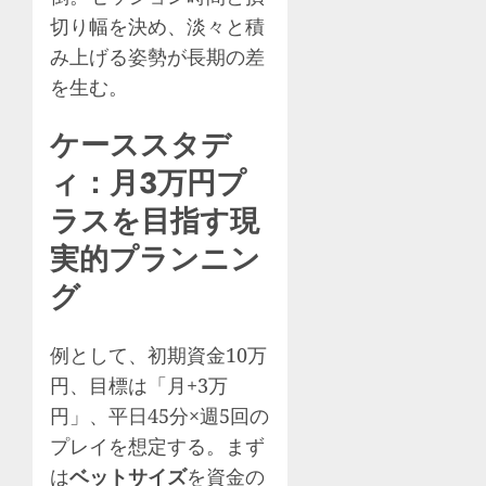
切り幅を決め、淡々と積
み上げる姿勢が長期の差
を生む。
ケーススタデ
ィ：月3万円プ
ラスを目指す現
実的プランニン
グ
例として、初期資金10万
円、目標は「月+3万
円」、平日45分×週5回の
プレイを想定する。まず
は
ベットサイズ
を資金の