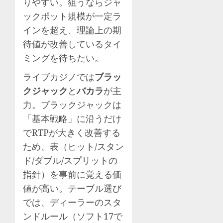
りやすい。狙うならジャ
ックポット規模が一定ラ
インを超え、理論上の期
待値が改善しているタイ
ミングを待ちたい。
ライブカジノでは
ブラッ
クジャック
と
バカラ
が主
力。ブラックジャックは
「基本戦略」に沿うだけ
でRTPが大きく改善する
ため、表（ヒット/スタン
ド/ダブル/スプリットの
指針）を事前に覚える価
値が高い。テーブル選び
では、ディーラーのスタ
ンドルール（ソフト17で