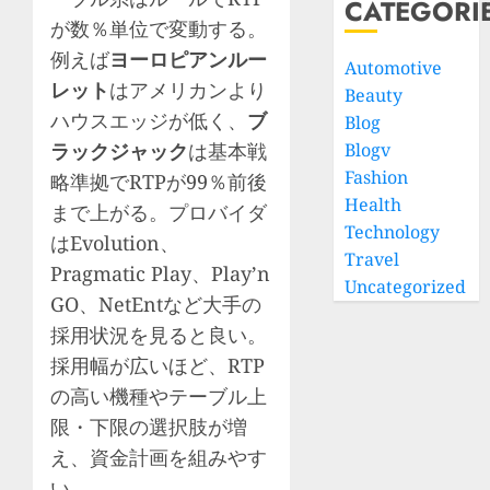
CATEGORI
が数％単位で変動する。
例えば
ヨーロピアンルー
Automotive
レット
はアメリカンより
Beauty
ハウスエッジが低く、
ブ
Blog
ラックジャック
は基本戦
Blogv
Fashion
略準拠でRTPが99％前後
Health
まで上がる。プロバイダ
Technology
はEvolution、
Travel
Pragmatic Play、Play’n
Uncategorized
GO、NetEntなど大手の
採用状況を見ると良い。
採用幅が広いほど、RTP
の高い機種やテーブル上
限・下限の選択肢が増
え、資金計画を組みやす
い。