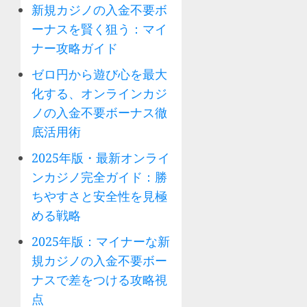
新規カジノの入金不要ボ
ーナスを賢く狙う：マイ
ナー攻略ガイド
ゼロ円から遊び心を最大
化する、オンラインカジ
ノの入金不要ボーナス徹
底活用術
2025年版・最新オンライ
ンカジノ完全ガイド：勝
ちやすさと安全性を見極
める戦略
2025年版：マイナーな新
規カジノの入金不要ボー
ナスで差をつける攻略視
点