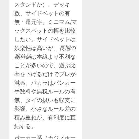
スタンドか）、デッキ
数、サイドベットの有
無・還元率、ミニマム/マ
ックスベットの幅を比較
したい。サイドベットは
娯楽性は高いが、
長期の
期待値
は本線より不利な
ことが多いので、遊ぶ比
率を下げるだけでブレが
減る。バカラはバンカー
手数料や無税ルールの有
無、タイの扱いも収支に
影響。小さなルール差の
積み重ねが、有利度に直
結する。
ポーカー系（カジノホー