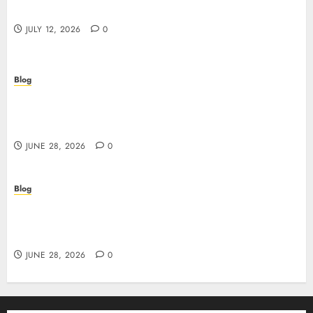
AAMS: guida pratica per giocatori in Italia
JULY 12, 2026
0
Blog
Precision in Every Microgram: Sourcing High-
Purity Peptides UK for Rigorous Laboratory
Research
JUNE 28, 2026
0
Blog
The Critical Role of Bacteriostatic Water in
Preserving Peptide Stability and Laboratory
Accuracy
JUNE 28, 2026
0