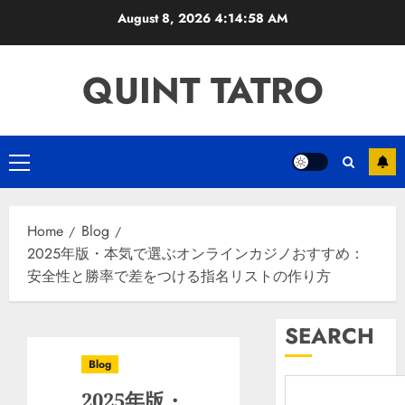
Skip
August 8, 2026
4:14:59 AM
to
content
QUINT TATRO
Primary
Menu
Home
Blog
2025年版・本気で選ぶオンラインカジノおすすめ：
安全性と勝率で差をつける指名リストの作り方
SEARCH
Blog
2025年版・