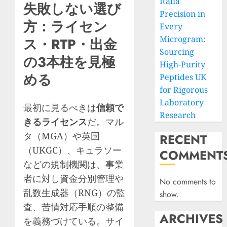
Italia
失敗しない選び
Precision in
方：ライセン
Every
Microgram:
ス・RTP・出金
Sourcing
の3本柱を見極
High-Purity
める
Peptides UK
for Rigorous
Laboratory
最初に見るべきは
信頼で
Research
きるライセンス
だ。マル
タ（MGA）や英国
RECENT
（UKGC）、キュラソー
COMMENT
などの規制機関は、事業
者に対し資金分別管理や
No comments to
乱数生成器（RNG）の監
show.
査、苦情対応手順の整備
ARCHIVES
を義務づけている。サイ