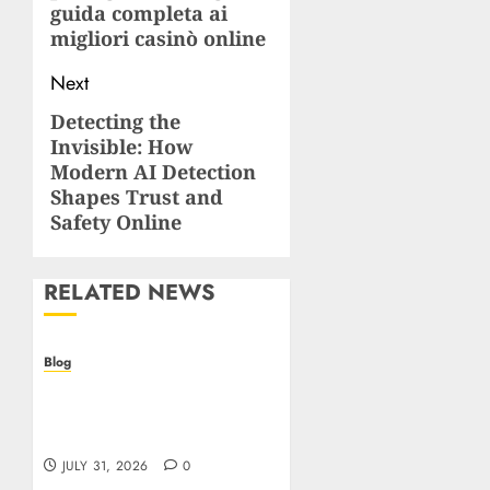
guida completa ai
migliori casinò online
Next
Detecting the
Next
Invisible: How
post:
Modern AI Detection
Shapes Trust and
Safety Online
RELATED NEWS
Blog
Casino non AAMS: cosa
sapere prima di giocare
online in Italia
JULY 31, 2026
0