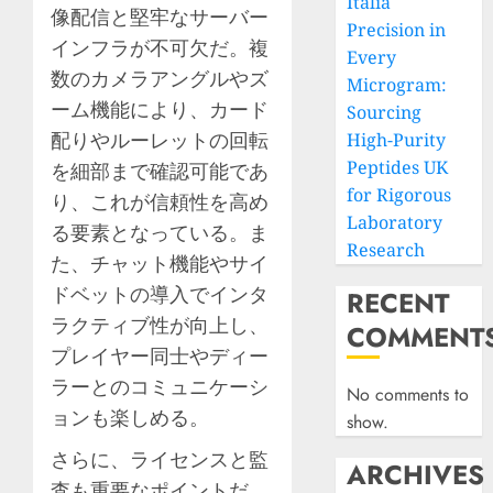
Italia
像配信と堅牢なサーバー
Precision in
インフラが不可欠だ。複
Every
数のカメラアングルやズ
Microgram:
ーム機能により、カード
Sourcing
配りやルーレットの回転
High-Purity
Peptides UK
を細部まで確認可能であ
for Rigorous
り、これが信頼性を高め
Laboratory
る要素となっている。ま
Research
た、チャット機能やサイ
ドベットの導入でインタ
RECENT
ラクティブ性が向上し、
COMMENT
プレイヤー同士やディー
ラーとのコミュニケーシ
No comments to
ョンも楽しめる。
show.
さらに、ライセンスと監
ARCHIVES
査も重要なポイントだ。