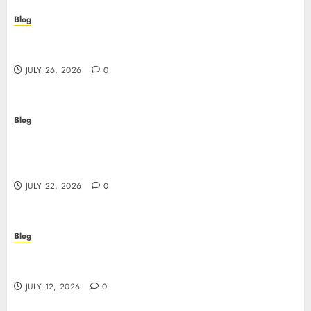
Blog
Beyond the Questionnaire: Why Cyber Essentials
Plus Is the Real Test of Your Security Posture
JULY 26, 2026
0
Blog
Beyond the Algorithm: How ClinicEVO
Transforms Facial Analysis into a Personal Action
Plan That QOVES Can’t Match
JULY 22, 2026
0
Blog
Scopri i pro e i rischi dei migliori casinò non
AAMS: guida pratica per giocatori in Italia
JULY 12, 2026
0