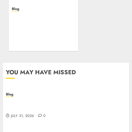
Blog
Beyond the
Questionnaire: Why Cyber
Essentials Plus Is the Real
Test of Your Security
Posture
JULY 26, 2026
0
YOU MAY HAVE MISSED
Blog
Casino non AAMS: cosa sapere prima di giocare
online in Italia
JULY 31, 2026
0