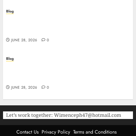
Blog
Precision in Every Microgram: Sourcing High-
Purity Peptides UK for Rigorous Laboratory
Research
JUNE 28, 2026
0
Blog
The Critical Role of Bacteriostatic Water in
Preserving Peptide Stability and Laboratory
Accuracy
JUNE 28, 2026
0
Let’s work together:
Wimenceph47@hotmail.com
Contact Us
Privacy Policy
Terms and Conditions