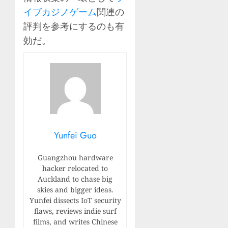
イブカジノゲーム
関連の
評判を参考にするのも有
効だ。
Yunfei Guo
Guangzhou hardware
hacker relocated to
Auckland to chase big
skies and bigger ideas.
Yunfei dissects IoT security
flaws, reviews indie surf
films, and writes Chinese