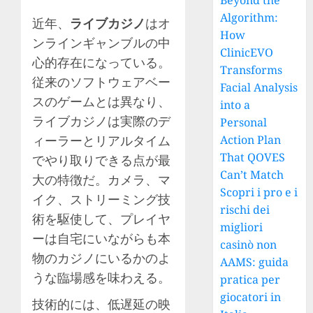
Beyond the
Algorithm:
近年、
ライブカジノ
はオ
How
ンラインギャンブルの中
ClinicEVO
心的存在になっている。
Transforms
従来のソフトウェアベー
Facial Analysis
スのゲームとは異なり、
into a
ライブカジノは実際のデ
Personal
ィーラーとリアルタイム
Action Plan
That QOVES
でやり取りできる点が最
Can’t Match
大の特徴だ。カメラ、マ
Scopri i pro e i
イク、ストリーミング技
rischi dei
術を駆使して、プレイヤ
migliori
ーは自宅にいながらも本
casinò non
物のカジノにいるかのよ
AAMS: guida
うな臨場感を味わえる。
pratica per
giocatori in
技術的には、低遅延の映