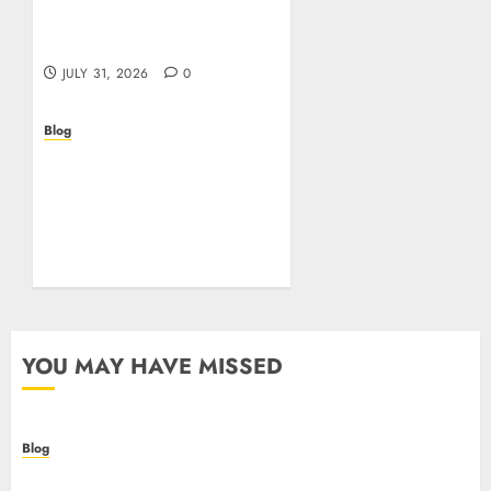
sapere prima di giocare
online in Italia
JULY 31, 2026
0
Blog
Beyond the
Questionnaire: Why Cyber
Essentials Plus Is the Real
Test of Your Security
Posture
JULY 26, 2026
0
YOU MAY HAVE MISSED
Blog
Casino non AAMS: cosa sapere prima di giocare