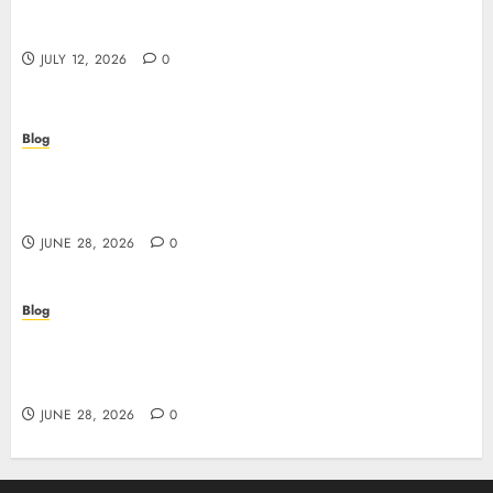
Scopri i pro e i rischi dei migliori casinò non
AAMS: guida pratica per giocatori in Italia
JULY 12, 2026
0
Blog
Precision in Every Microgram: Sourcing High-
Purity Peptides UK for Rigorous Laboratory
Research
JUNE 28, 2026
0
Blog
The Critical Role of Bacteriostatic Water in
Preserving Peptide Stability and Laboratory
Accuracy
JUNE 28, 2026
0