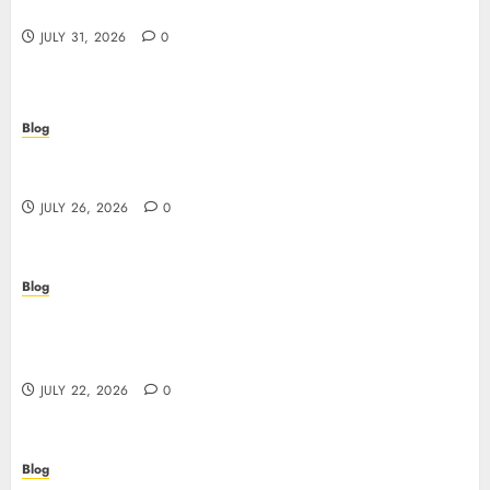
online in Italia
JULY 31, 2026
0
Blog
Beyond the Questionnaire: Why Cyber Essentials
Plus Is the Real Test of Your Security Posture
JULY 26, 2026
0
Blog
Beyond the Algorithm: How ClinicEVO
Transforms Facial Analysis into a Personal Action
Plan That QOVES Can’t Match
JULY 22, 2026
0
Blog