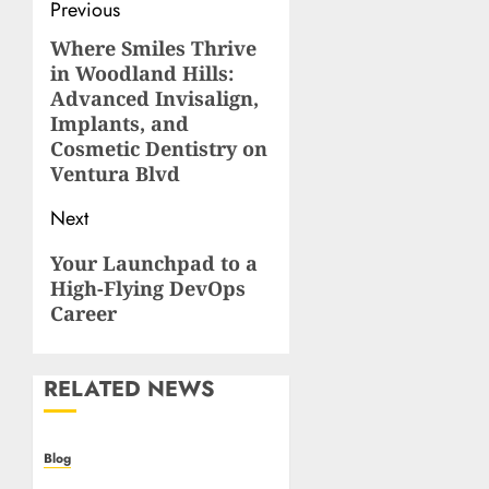
Post
Previous
navigation
Where Smiles Thrive
Previous
in Woodland Hills:
post:
Advanced Invisalign,
Implants, and
Cosmetic Dentistry on
Ventura Blvd
Next
Next
Your Launchpad to a
High-Flying DevOps
post:
Career
RELATED NEWS
Blog
Casino non AAMS: cosa