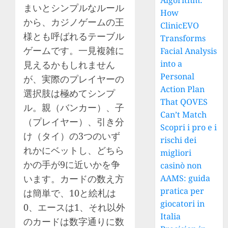
Algorithm:
まいとシンプルなルール
How
から、カジノゲームの王
ClinicEVO
様とも呼ばれるテーブル
Transforms
ゲームです。一見複雑に
Facial Analysis
into a
見えるかもしれません
Personal
が、実際のプレイヤーの
Action Plan
選択肢は極めてシンプ
That QOVES
ル。親（バンカー）、子
Can’t Match
（プレイヤー）、引き分
Scopri i pro e i
け（タイ）の3つのいず
rischi dei
れかにベットし、どちら
migliori
かの手が9に近いかを争
casinò non
います。カードの数え方
AAMS: guida
pratica per
は簡単で、10と絵札は
giocatori in
0、エースは1、それ以外
Italia
のカードは数字通りに数