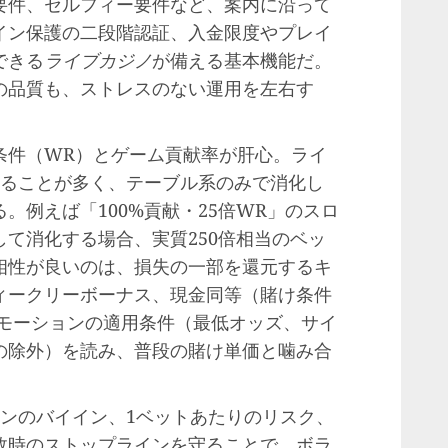
要件、セルフィー要件など、案内に沿って
イン保護の二段階認証、入金限度やプレイ
できる
ライブカジノ
が備える基本機能だ。
の品質も、ストレスのない運用を左右す
条件（WR）とゲーム貢献率が肝心。ライ
れることが多く、テーブル系のみで消化し
。例えば「100%貢献・25倍WR」のスロ
して消化する場合、実質250倍相当のベッ
相性が良いのは、損失の一部を還元するキ
ィークリーボーナス、現金同等（賭け条件
ロモーションの適用条件（最低オッズ、サイ
の除外）を読み、普段の賭け単価と噛み合
。
ョンのバイイン、1ベットあたりのリスク、
敗時のストップラインを守ることで、ボラ