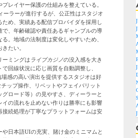
やプレイヤー保護の仕組みを整えている。
ディーラーが進行するが、公正性はスタジオ
るため、実績ある配信プロバイダを採用し
確で、年齢確認や責任あるギャンブルの導
なる。地域の法制度は変化しやすいため、
おきたい。
リーミングは
ライブカジノ
の没入感を大き
トで回線状況に応じ画質を自動調整し、
る臨場感の高い演出を提供するスタジオは好
的なチップ操作、リベットやフェイバリット
ッグロード等）の見やすさ、ディーラーと
レイの流れを止めない作りは勝率にも影響
再接続処理が丁寧なプラットフォームは安
ーや日本語UIの充実、賭け金のミニマムと