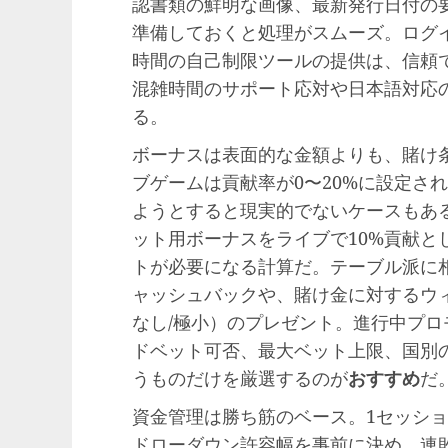
認書類の鮮明な画像、最新発行日付の
準備しておくと処理がスムーズ。ログ
時間の自己制限ツールの提供は、信頼
混雑時間のサポート応対や日本語対応
る。
ボーナスは表面的な金額よりも、賭け
ブゲームは貢献率が0〜20%に設定さ
ようとすると現実的でないケースもある
ット用ボーナスをライブで10%貢献と
トが必要になる計算だ。テーブル派に
ャッシュバックや、賭け金に対するウ
なし/極小）のプレゼント。進行中プ
ドベット可否、最大ベット上限、国別
うものだけを厳選するのが
おすすめ
だ
資金管理は勝ち筋のベース。1セッシ
ドローダウン許容幅を事前に決め、連