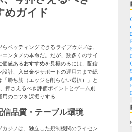
すめガイド
o
P
がらベッティングできる
ライブカジノ
は、
ンエンタメの本命だ。だが、数多くのサイ
に価値ある
おすすめ
を見極めるには、配信
S
ン設計、入出金やサポートの運用力まで総
g
は「勝ち筋（エッジを削らない選択）」と
ら、押さえるべき評価ポイントとゲーム別
運用のコツを深掘りする。
配信品質・テーブル環境
ブカジノは、独立した規制機関のライセン