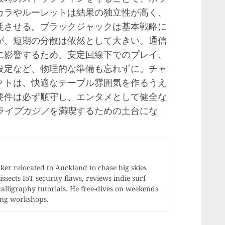
カラやルーレットは結果の独立性が高く、
耗させる。ブラックジャックは基本戦略に
が、短期の分散は依然として大きい。通信
に影響するため、安定回線下でのプレイ、
設定など、物理的な準備も忘れずに。チャ
クトは、快適なテーブル雰囲気を作るうえ
要件は必ず順守し、エンタメとして健全な
ライブカジノ
を満喫するための土台にな
r relocated to Auckland to chase big skies
ssects IoT security flaws, reviews indie surf
calligraphy tutorials. He free-dives on weekends
ong workshops.