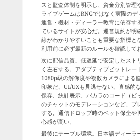
スと監査体制を明示し、資金分別管理
ライブゲームはRNGではなく実際の
運営・機材・ディーラー教育に依存す
ているサイトが安心だ。運営規約が明
線がわかりやすいことも重要な指標と
利用前に必ず最新のルールを確認して
次に配信品質。低遅延で安定したスト
く左右する。アダプティブビットレー
1080p級の解像度や複数カメラによ
印象だ。UI/UXも見逃せない。直感
保存、統計表示、バカラのロード（ビ
のチャットのモデレーションなど、プ
する。通信ドロップ時のベット保全や
心感が高い。
最後にテーブル環境。日本語ディーラ