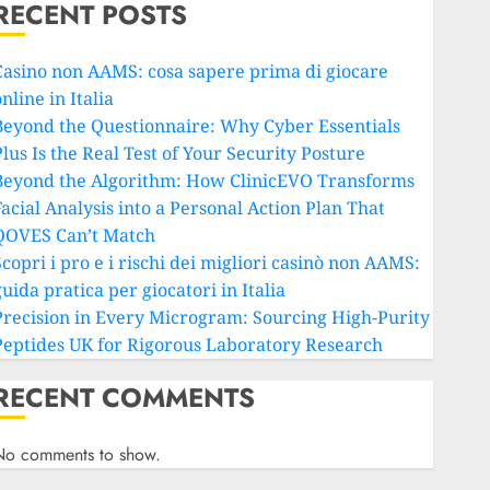
RECENT POSTS
Casino non AAMS: cosa sapere prima di giocare
nline in Italia
Beyond the Questionnaire: Why Cyber Essentials
lus Is the Real Test of Your Security Posture
Beyond the Algorithm: How ClinicEVO Transforms
Facial Analysis into a Personal Action Plan That
QOVES Can’t Match
copri i pro e i rischi dei migliori casinò non AAMS:
uida pratica per giocatori in Italia
Precision in Every Microgram: Sourcing High-Purity
Peptides UK for Rigorous Laboratory Research
RECENT COMMENTS
No comments to show.