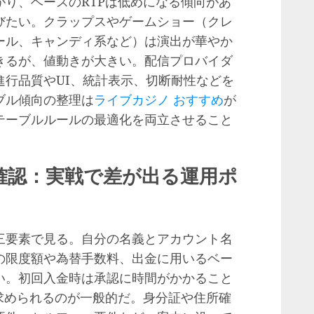
り、ベースのRTPは低めになる傾向があ
びたい。クラップスやゲームショー（クレ
ール、キャンディ系など）は演出が華やか
きるが、値動きが大きい。配信プロバイダ
進行品質やUI、統計表示、切断耐性などを
ブル傾向の整理は
ライブカジノ おすすめ
が
テーブルルールの最適化を両立させること
確認：実戦で差が出る運用ポ
三要素で見る。自分の名義とアカウント名
の限度額や為替手数料、出金に用いるベー
い。初回入金時は承認に時間がかかること
求められるのが一般的だ。身分証や住所確