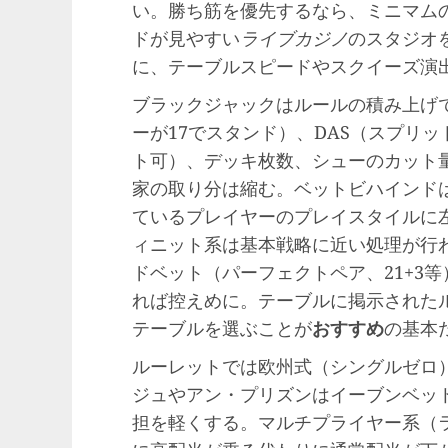
い。勝ち筋を優先するなら、ミニマム
ドが見やすい
ライブカジノ
のスタジオ
に、テーブルスピードやスクイーズ演
ブラックジャックはルールの積み上げで
ーが17でスタンド）、DAS（スプリ
ト可）、デッキ枚数、シューのカット
家の取り分は縮む。ベットビハインド
ているプレイヤーのプレイスタイルに
ィニット系は基本戦略に近い処理が行
ドベット（パーフェクトペア、21+3
れば控えめに。テーブルに掲示された
テーブルを選ぶことが
おすすめ
の基本
ルーレットでは欧州式（シングルゼロ
ジュやアン・プリズンはイーブンベッ
担を軽くする。マルチプライヤー系（