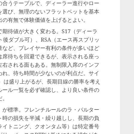
の合うテーブルで、ディーラー進行やロー
を選び、無理のないフラットベットを基本
出の有無で体験価値を上げるとよい。
期待値が大きく変わる。S17（ディーラ
ット後ダブル可）、RSA（エース再スプリッ
量など、プレイヤー有利の条件が多いほど
は席待ちを回避できるが、表示される座っ
左右される面もある。無制限入席のインフ
われ、待ち時間が少ないのが利点だ。サイ
等）は盛り上がるが、長期目線の勝率を考え
ルール一覧を必ず確認し、より良い条件の
だ。
）が標準。フレンチルールのラ・パルター
ト時の損失を半減・繰り越しし、長期の負
ライトニング、クオンタム等）は特定番号