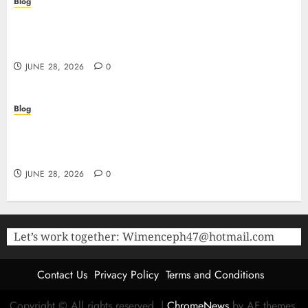
Blog
Precision in Every Microgram: Sourcing High-
Purity Peptides UK for Rigorous Laboratory
Research
JUNE 28, 2026
0
Blog
The Critical Role of Bacteriostatic Water in
Preserving Peptide Stability and Laboratory
Accuracy
JUNE 28, 2026
0
Let’s work together:
Wimenceph47@hotmail.com
Contact Us
Privacy Policy
Terms and Conditions
Copyright © All rights reserved.
|
ChromeNews
by AF themes.