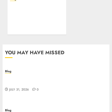
Beyond the
Questionnaire: Why Cyber
Essentials Plus Is the Real
Test of Your Security
Posture
JULY 26, 2026
0
YOU MAY HAVE MISSED
Blog
Casino non AAMS: cosa sapere prima di giocare
online in Italia
JULY 31, 2026
0
Blog