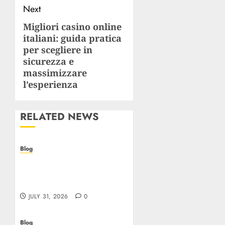
Next
Migliori casino online
Next
italiani: guida pratica
post:
per scegliere in
sicurezza e
massimizzare
l’esperienza
RELATED NEWS
Blog
Casino non AAMS: cosa
sapere prima di giocare
online in Italia
JULY 31, 2026
0
Blog