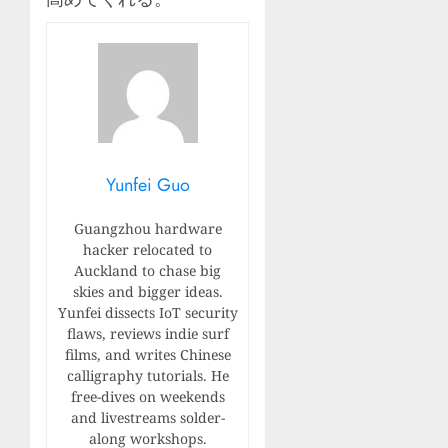
Yunfei Guo
Guangzhou hardware
hacker relocated to
Auckland to chase big
skies and bigger ideas.
Yunfei dissects IoT security
flaws, reviews indie surf
films, and writes Chinese
calligraphy tutorials. He
free-dives on weekends
and livestreams solder-
along workshops.