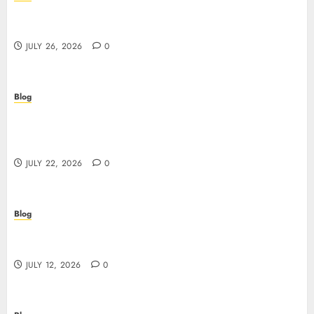
Beyond the Questionnaire: Why Cyber Essentials
Plus Is the Real Test of Your Security Posture
JULY 26, 2026
0
Blog
Beyond the Algorithm: How ClinicEVO
Transforms Facial Analysis into a Personal Action
Plan That QOVES Can’t Match
JULY 22, 2026
0
Blog
Scopri i pro e i rischi dei migliori casinò non
AAMS: guida pratica per giocatori in Italia
JULY 12, 2026
0