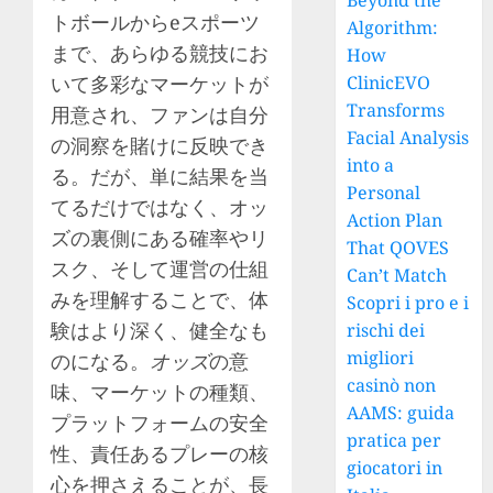
Beyond the
トボールからeスポーツ
Algorithm:
まで、あらゆる競技にお
How
いて多彩なマーケットが
ClinicEVO
Transforms
用意され、ファンは自分
Facial Analysis
の洞察を賭けに反映でき
into a
る。だが、単に結果を当
Personal
てるだけではなく、オッ
Action Plan
ズの裏側にある確率やリ
That QOVES
スク、そして運営の仕組
Can’t Match
みを理解することで、体
Scopri i pro e i
験はより深く、健全なも
rischi dei
migliori
のになる。
オッズ
の意
casinò non
味、マーケットの種類、
AAMS: guida
プラットフォームの安全
pratica per
性、責任あるプレーの核
giocatori in
心を押さえることが、長