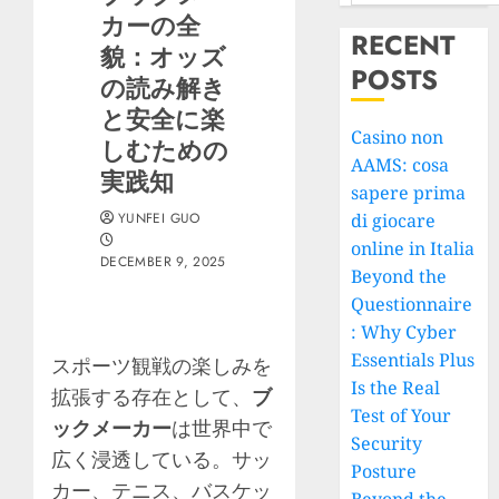
カーの全
RECENT
貌：オッズ
POSTS
の読み解き
と安全に楽
Casino non
しむための
AAMS: cosa
実践知
sapere prima
YUNFEI GUO
di giocare
online in Italia
DECEMBER 9, 2025
Beyond the
Questionnaire
: Why Cyber
Essentials Plus
スポーツ観戦の楽しみを
Is the Real
拡張する存在として、
ブ
Test of Your
ックメーカー
は世界中で
Security
広く浸透している。サッ
Posture
カー、テニス、バスケッ