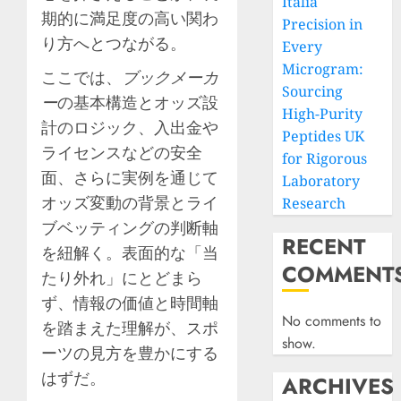
Italia
期的に満足度の高い関わ
Precision in
り方へとつながる。
Every
Microgram:
ここでは、
ブックメーカ
Sourcing
ー
の基本構造とオッズ設
High-Purity
計のロジック、入出金や
Peptides UK
ライセンスなどの安全
for Rigorous
面、さらに実例を通じて
Laboratory
オッズ変動の背景とライ
Research
ブベッティングの判断軸
RECENT
を紐解く。表面的な「当
COMMENT
たり外れ」にとどまら
ず、情報の価値と時間軸
No comments to
を踏まえた理解が、スポ
show.
ーツの見方を豊かにする
はずだ。
ARCHIVES