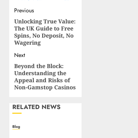
Post
Previous
navigation
Unlocking True Value:
Previous
The UK Guide to Free
post:
Spins, No Deposit, No
Wagering
Next
Beyond the Block:
Next
Understanding the
post:
Appeal and Risks of
Non‑Gamstop Casinos
RELATED NEWS
Blog
Casino non AAMS: cosa