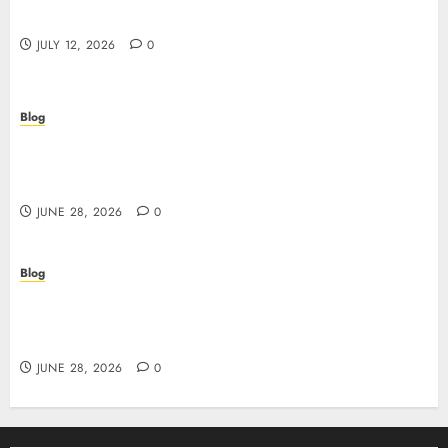
AAMS: guida pratica per giocatori in Italia
JULY 12, 2026
0
Blog
Precision in Every Microgram: Sourcing High-
Purity Peptides UK for Rigorous Laboratory
Research
JUNE 28, 2026
0
Blog
The Critical Role of Bacteriostatic Water in
Preserving Peptide Stability and Laboratory
Accuracy
JUNE 28, 2026
0