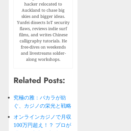
hacker relocated to
Auckland to chase big
skies and bigger ideas.
Yunfei dissects IoT security
flaws, reviews indie surf
films, and writes Chinese
calligraphy tutorials. He
free-dives on weekends
and livestreams solder-
along workshops.
Related Posts:
究極の雅：バカラが紡
ぐ、カジノの栄光と戦略
オンラインカジノで月収
100万円超え！？ プロが