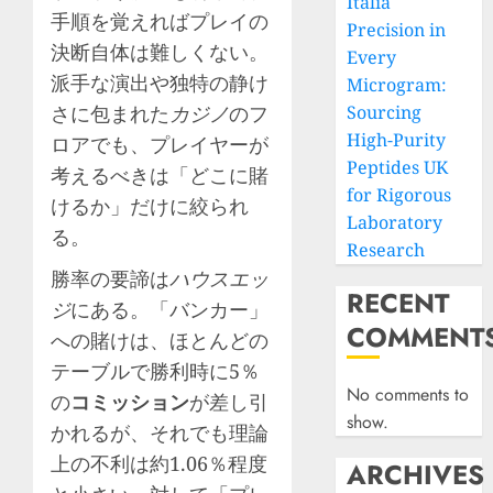
Italia
手順を覚えればプレイの
Precision in
決断自体は難しくない。
Every
派手な演出や独特の静け
Microgram:
さに包まれた
カジノ
のフ
Sourcing
High-Purity
ロアでも、プレイヤーが
Peptides UK
考えるべきは「どこに賭
for Rigorous
けるか」だけに絞られ
Laboratory
る。
Research
勝率の要諦は
ハウスエッ
RECENT
ジ
にある。「バンカー」
COMMENT
への賭けは、ほとんどの
テーブルで勝利時に5％
No comments to
の
コミッション
が差し引
show.
かれるが、それでも理論
上の不利は約1.06％程度
ARCHIVES