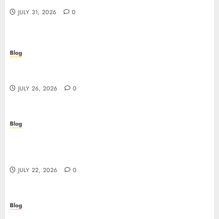
JULY 31, 2026
0
Blog
Beyond the Questionnaire: Why Cyber Essentials
Plus Is the Real Test of Your Security Posture
JULY 26, 2026
0
Blog
Beyond the Algorithm: How ClinicEVO
Transforms Facial Analysis into a Personal Action
Plan That QOVES Can’t Match
JULY 22, 2026
0
Blog
Scopri i pro e i rischi dei migliori casinò non