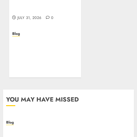
sapere prima di giocare
online in Italia
JULY 31, 2026
0
Blog
Beyond the
Questionnaire: Why Cyber
Essentials Plus Is the Real
Test of Your Security
Posture
JULY 26, 2026
0
YOU MAY HAVE MISSED
Blog
Casino non AAMS: cosa sapere prima di giocare
online in Italia