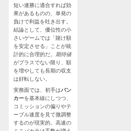
短い連勝に適合すれば効
果があるものの、単発の
負けで利益を吐き出す。
結論として、優位性の小
さいゲームでは「賭け額
を安定させる」ことが統
計的に合理的だ。
期待値
がプラスでない限り、額
を増やしても長期の収支
は好転しない。
実務面では、初手は
バン
カー
を基本線にしつつ、
コミッションの偏りやテ
ーブル速度を見て微調整
するのが現実的。高速の
ミニバカラは手数が増え