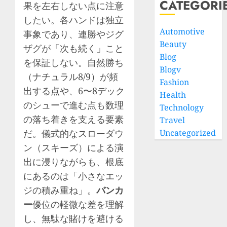
CATEGORI
果を左右しない点に注意
したい。各ハンドは独立
Automotive
事象であり、連勝やジグ
Beauty
ザグが「次も続く」こと
Blog
を保証しない。自然勝ち
Blogv
（ナチュラル8/9）が頻
Fashion
出する点や、6〜8デック
Health
のシューで進む点も数理
Technology
の落ち着きを支える要素
Travel
だ。儀式的なスローダウ
Uncategorized
ン（スキーズ）による演
出に浸りながらも、根底
にあるのは「小さなエッ
ジの積み重ね」。
バンカ
ー
優位の軽微な差を理解
し、無駄な賭けを避ける