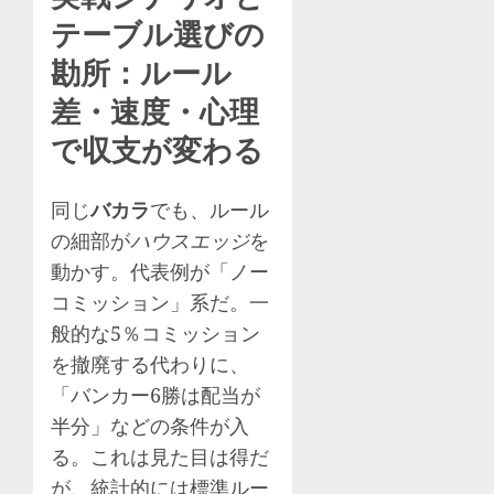
テーブル選びの
勘所：ルール
差・速度・心理
で収支が変わる
同じ
バカラ
でも、ルール
の細部が
ハウスエッジ
を
動かす。代表例が「ノー
コミッション」系だ。一
般的な5％コミッション
を撤廃する代わりに、
「バンカー6勝は配当が
半分」などの条件が入
る。これは見た目は得だ
が、統計的には標準ルー