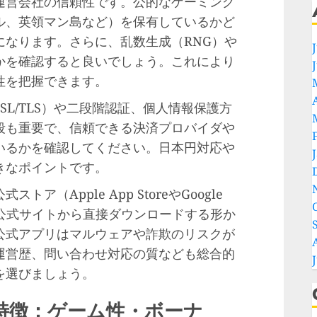
運営会社の信頼性です。公的なゲーミング
ル、英領マン島など）を保有しているかど
になります。さらに、乱数生成（RNG）や
かを確認すると良いでしょう。これにより
性を把握できます。
L/TLS）や二段階認証、個人情報保護方
段も重要で、信頼できる決済プロバイダや
いるかを確認してください。日本円対応や
きなポイントです。
（Apple App StoreやGoogle
は公式サイトから直接ダウンロードする形か
公式アプリはマルウェアや詐欺のリスクが
運営歴、問い合わせ対応の質なども総合的
を選びましょう。
特徴：ゲーム性・ボーナ