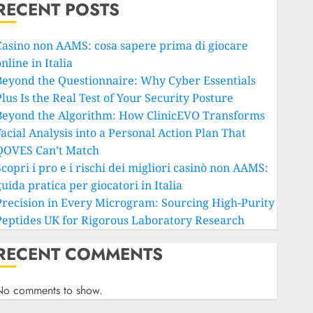
RECENT POSTS
Casino non AAMS: cosa sapere prima di giocare
nline in Italia
Beyond the Questionnaire: Why Cyber Essentials
lus Is the Real Test of Your Security Posture
Beyond the Algorithm: How ClinicEVO Transforms
Facial Analysis into a Personal Action Plan That
QOVES Can’t Match
copri i pro e i rischi dei migliori casinò non AAMS:
uida pratica per giocatori in Italia
Precision in Every Microgram: Sourcing High-Purity
Peptides UK for Rigorous Laboratory Research
RECENT COMMENTS
No comments to show.