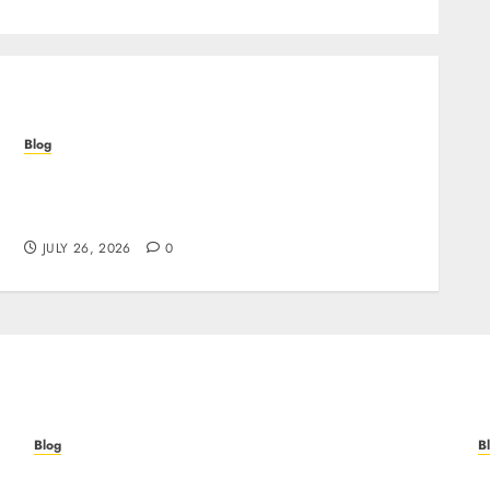
Blog
Beyond the Questionnaire: Why Cyber
Essentials Plus Is the Real Test of Your
Security Posture
JULY 26, 2026
0
Blog
B
Beyond the Questionnaire: Why Cyber
B
re