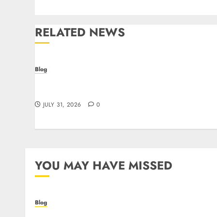
RELATED NEWS
Blog
Casino non AAMS: cosa sapere prima di
giocare online in Italia
JULY 31, 2026
0
YOU MAY HAVE MISSED
Blog
Casino non AAMS: cosa sapere prima di gioca