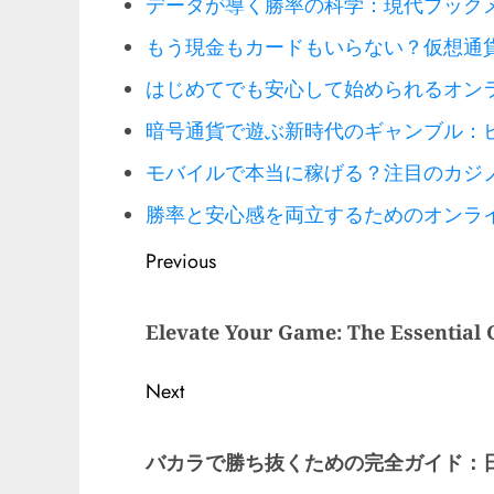
データが導く勝率の科学：現代ブック
もう現金もカードもいらない？仮想通
はじめてでも安心して始められるオン
暗号通貨で遊ぶ新時代のギャンブル：
モバイルで本当に稼げる？注目のカジ
勝率と安心感を両立するためのオンラ
Post
Previous
navigation
Previous
Elevate Your Game: The Essential 
post:
Next
Next
バカラで勝ち抜くための完全ガイド：
post: