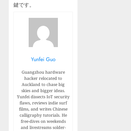
鍵です。
Yunfei Guo
Guangzhou hardware
hacker relocated to
Auckland to chase big
skies and bigger ideas.
Yunfei dissects IoT security
flaws, reviews indie surf
films, and writes Chinese
calligraphy tutorials. He
free-dives on weekends
and livestreams solder-