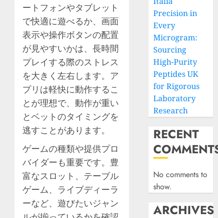
Italia
ートフォンやタブレット
Precision in
で快適に遊べるか、画面
Every
表示や操作ボタンの配置
Microgram:
が見やすいかは、長時間
Sourcing
プレイする際のストレス
High-Purity
Peptides UK
を大きく左右します。ア
for Rigorous
プリは軽快に動作するこ
Laboratory
とが理想で、動作が重い
Research
とベットのタイミングを
逃すことがあります。
RECENT
COMMENT
ゲームの種類や提供プロ
バイダーも重要です。豊
No comments to
富なスロット、テーブル
show.
ゲーム、ライブディーラ
ーなど、遊びたいジャン
ARCHIVES
ルが揃っているかを確認