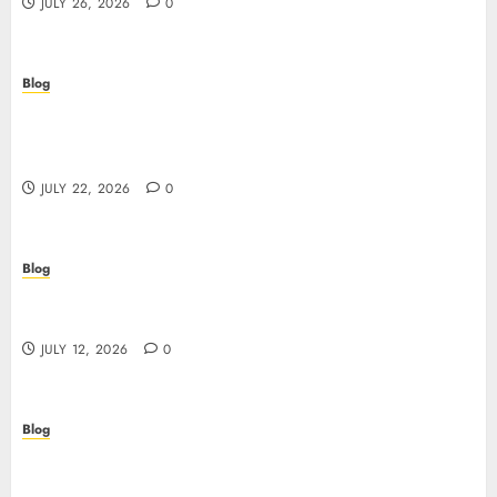
JULY 26, 2026
0
Blog
Beyond the Algorithm: How ClinicEVO
Transforms Facial Analysis into a Personal Action
Plan That QOVES Can’t Match
JULY 22, 2026
0
Blog
Scopri i pro e i rischi dei migliori casinò non
AAMS: guida pratica per giocatori in Italia
JULY 12, 2026
0
Blog
Precision in Every Microgram: Sourcing High-
Purity Peptides UK for Rigorous Laboratory