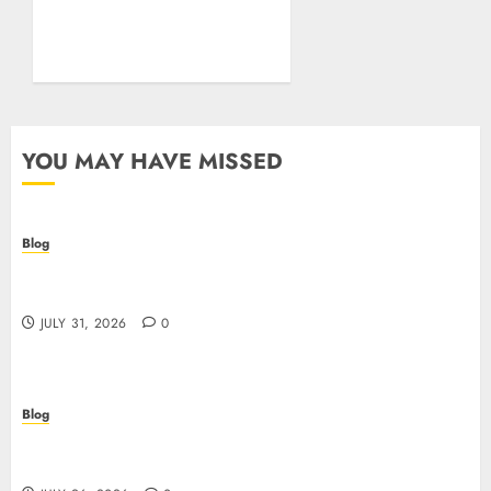
Essentials Plus Is the Real
Test of Your Security
Posture
JULY 26, 2026
0
YOU MAY HAVE MISSED
Blog
Casino non AAMS: cosa sapere prima di giocare
online in Italia
JULY 31, 2026
0
Blog
Beyond the Questionnaire: Why Cyber Essentials
Plus Is the Real Test of Your Security Posture