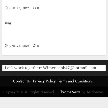
Research
JUNE 28, 2026
0
Blog
The Critical Role of Bacteriostatic Water in
Preserving Peptide Stability and Laboratory
Accuracy
JUNE 28, 2026
0
Let’s work together:
Wimenceph47@hotmail.com
Contact Us
Privacy Policy
Terms and Conditions
Copyright © All rights reserved.
|
ChromeNews
by AF themes.