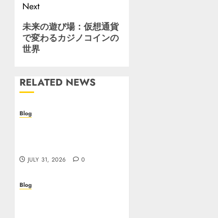
Next
Next
未来の遊び場：仮想通貨
で変わるカジノコインの
post:
世界
RELATED NEWS
Blog
Casino non AAMS: cosa
sapere prima di giocare
online in Italia
JULY 31, 2026
0
Blog
Beyond the
Questionnaire: Why Cyber