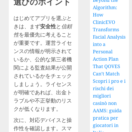
選びのポイント
Beyond the
Algorithm:
How
はじめてアプリを選ぶと
ClinicEVO
きは、まず
安全性
と
信頼
Transforms
性
を最優先に考えること
Facial Analysis
が重要です。運営ライセ
into a
ンスの情報が明示されて
Personal
いるか、公的な第三者機
Action Plan
That QOVES
関による監査結果が公開
Can’t Match
されているかをチェック
Scopri i pro e i
しましょう。ライセンス
rischi dei
が明確であれば、出金ト
migliori
ラブルや不正挙動のリス
casinò non
クが低くなります。
AAMS: guida
pratica per
次に、対応デバイスと操
giocatori in
作性を確認します。スマ