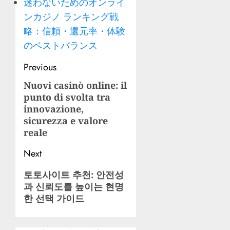
迷わないためのオンライ
ンカジノ ランキング戦
略：信頼・還元率・体験
のベストバランス
Post
Previous
navigation
Nuovi casinò online: il
Previous
punto di svolta tra
post:
innovazione,
sicurezza e valore
reale
Next
Next
토토사이트 추천: 안전성
과 신뢰도를 높이는 현명
post:
한 선택 가이드