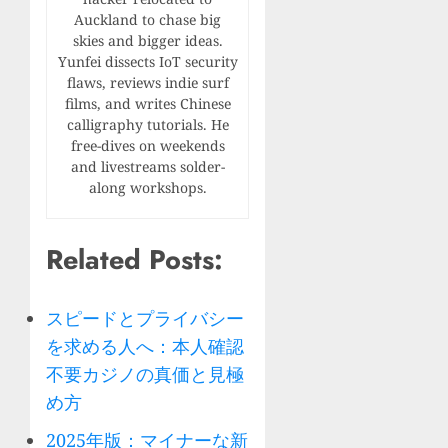
Auckland to chase big
skies and bigger ideas.
Yunfei dissects IoT security
flaws, reviews indie surf
films, and writes Chinese
calligraphy tutorials. He
free-dives on weekends
and livestreams solder-
along workshops.
Related Posts:
スピードとプライバシー
を求める人へ：本人確認
不要カジノの真価と見極
め方
2025年版：マイナーな新