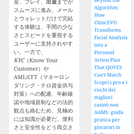
Beyond the
金、プレイ、
出金
までが
Algorithm:
スムーズに進み、メール
How
とウォレットだけで完結
ClinicEVO
する体験は、手間の少な
Transforms
さとスピードを重視する
Facial Analysis
ユーザーに支持されやす
into a
い。一方で、
Personal
KYC
（Know Your
Action Plan
That QOVES
Customer）や
Can’t Match
AML/CFT（マネーロン
Scopri i pro e i
ダリング・テロ資金供与
rischi dei
対策）への配慮、年齢確
migliori
認や地域規制などの法的
casinò non
観点も絡むため、見極め
AAMS: guida
には知識が必要だ。便利
pratica per
さと安全性をどう両立さ
giocatori in