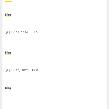
Blog
Casino non AAMS: cosa sapere prima di giocare
online in Italia
JULY 31, 2026
0
Blog
Beyond the Questionnaire: Why Cyber Essentials
Plus Is the Real Test of Your Security Posture
JULY 26, 2026
0
Blog
Beyond the Algorithm: How ClinicEVO
Transforms Facial Analysis into a Personal Action
Plan That QOVES Can’t Match