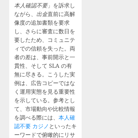
本人確認不要
」を訴求し
ながら、
出金
直前に高解
像度の追加書類を要求
し、さらに審査に数日を
要したため、コミュニテ
ィでの信頼を失った。両
者の差は、事前開示と一
貫性、そして SLA の有
無に尽きる。こうした実
例は、広告コピーではな
く運用実態を見る重要性
を示している。参考とし
て、市場動向や比較情報
を調べる際には、
本人確
認不要 カジノ
といったキ
ーワードで俯瞰的にリサ