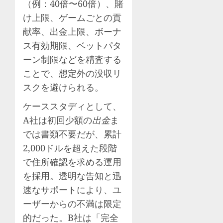
（例：40倍〜60倍）、賭
け上限、ゲームごとの貢
献率、出金上限、ボーナ
ス有効期限、ベットパタ
ーン制限などを精査する
ことで、想定外の没収リ
スクを避けられる。
ケーススタディとして、
A社は初回少額の
出金
ま
では書類不要だが、累計
2,000ドルを超えた段階
で住所確認を求める運用
を採用。透明な告知と迅
速なサポートにより、ユ
ーザーからの不満は限定
的だった。B社は「完全