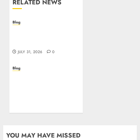
RELATED NEWS
Blog
Casino non AAMS: cosa
sapere prima di giocare
online in Italia
JULY 31, 2026
0
Blog
Beyond the
Questionnaire: Why Cyber
Essentials Plus Is the Real
Test of Your Security
Posture
JULY 26, 2026
0
YOU MAY HAVE MISSED