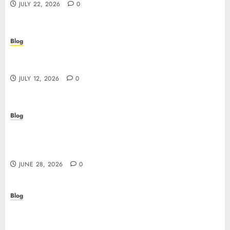
JULY 22, 2026
0
Blog
Scopri i pro e i rischi dei migliori casinò non
AAMS: guida pratica per giocatori in Italia
JULY 12, 2026
0
Blog
Precision in Every Microgram: Sourcing High-
Purity Peptides UK for Rigorous Laboratory
Research
JUNE 28, 2026
0
Blog
The Critical Role of Bacteriostatic Water in
Preserving Peptide Stability and Laboratory