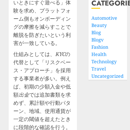
CATEGORI
いときにすぐ遊べる」体
験を求め、プラットフォ
Automotive
ーム側もオンボーディン
Beauty
グの摩擦を減らすことで
Blog
離脱を防ぎたいという利
Blogv
害が一致している。
Fashion
仕組みとしては、
KYC
の
Health
Technology
代替として「リスクベー
Travel
ス・アプローチ」を採用
Uncategorized
する事業者が多い。例え
ば、初期の少額入金や低
額
出金
では追加書類を求
めず、累計額や行動パタ
ーン、地域、使用通貨が
一定の閾値を超えたとき
に段階的な確認を行う。