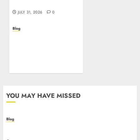
online in Italia
JULY 31, 2026
0
Blog
Beyond the
Questionnaire: Why Cyber
Essentials Plus Is the Real
Test of Your Security
Posture
JULY 26, 2026
0
YOU MAY HAVE MISSED
Blog
Casino non AAMS: cosa sapere prima di giocare
online in Italia