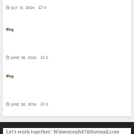
AAMS: guida pratica per giocatori in Italia
JULY 12, 2026
0
Blog
Precision in Every Microgram: Sourcing High-
Purity Peptides UK for Rigorous Laboratory
Research
JUNE 28, 2026
0
Blog
The Critical Role of Bacteriostatic Water in
Preserving Peptide Stability and Laboratory
Accuracy
JUNE 28, 2026
0
Let’s work together:
Wimenceph47@hotmail.com