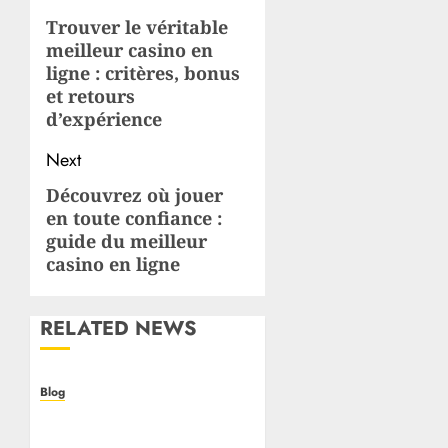
navigation
Trouver le véritable
Previous
meilleur casino en
post:
ligne
: critères, bonus
et retours
d’expérience
Next
Découvrez où jouer
Next
en toute confiance :
post:
guide du meilleur
casino en ligne
RELATED NEWS
Blog
Casino non AAMS: cosa
sapere prima di giocare