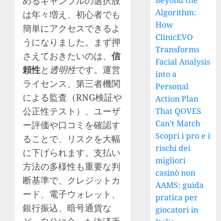
めるギャンブルの選択肢
Beyond the
Algorithm:
は年々増え、初心者でも
How
簡単にアクセスできるよ
ClinicEVO
うになりました。まず押
Transforms
さえておきたいのは、
信
Facial Analysis
頼性
と
透明性
です。運営
into a
ライセンス、第三者機関
Personal
による監査（RNG検証や
Action Plan
公正性テスト）、ユーザ
That QOVES
Can’t Match
ー評価や口コミを確認す
Scopri i pro e i
ることで、リスクを大幅
rischi dei
に下げられます。支払い
migliori
方法の多様性も重要な判
casinò non
断基準で、クレジットカ
AAMS: guida
ード、電子ウォレット、
pratica per
銀行振込、暗号通貨な
giocatori in