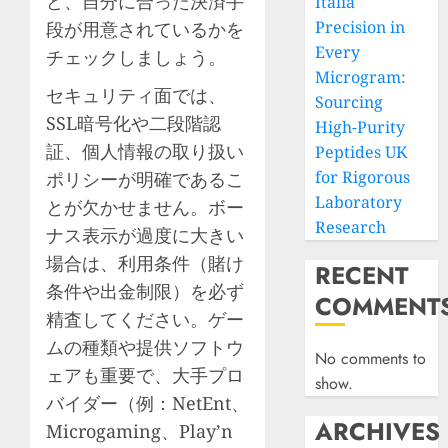
ど、自分に合った決済手
Italia
Precision in
段が用意されているかを
Every
チェックしましょう。
Microgram:
セキュリティ面では、
Sourcing
SSL暗号化や二段階認
High-Purity
証、個人情報の取り扱い
Peptides UK
for Rigorous
ポリシーが明確であるこ
Laboratory
とが欠かせません。ボー
Research
ナス表示が過度に大きい
場合は、利用条件（賭け
RECENT
条件や出金制限）を必ず
COMMENT
精査してください。ゲー
ムの種類や提供ソフトウ
No comments to
ェアも重要で、大手プロ
show.
バイダー（例：NetEnt、
ARCHIVES
Microgaming、Play’n