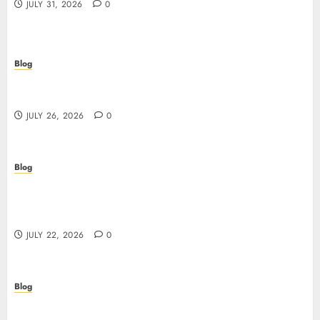
JULY 31, 2026
0
Blog
Beyond the Questionnaire: Why Cyber Essentials
Plus Is the Real Test of Your Security Posture
JULY 26, 2026
0
Blog
Beyond the Algorithm: How ClinicEVO
Transforms Facial Analysis into a Personal Action
Plan That QOVES Can’t Match
JULY 22, 2026
0
Blog
Scopri i pro e i rischi dei migliori casinò non