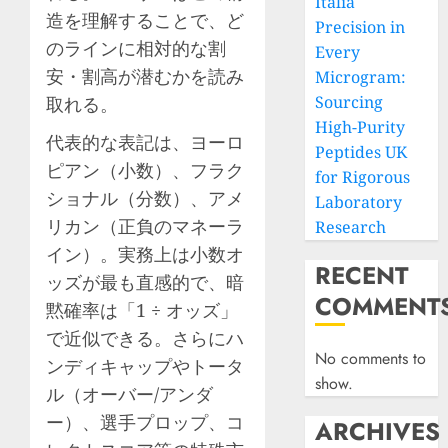
Italia
造を理解することで、ど
Precision in
のラインに相対的な割
Every
安・割高が潜むかを読み
Microgram:
Sourcing
取れる。
High-Purity
代表的な表記は、ヨーロ
Peptides UK
ピアン（小数）、フラク
for Rigorous
ショナル（分数）、アメ
Laboratory
リカン（正負のマネーラ
Research
イン）。実務上は小数オ
RECENT
ッズが最も直感的で、暗
COMMENT
黙確率は「1 ÷ オッズ」
で近似できる。さらにハ
No comments to
ンディキャップやトータ
show.
ル（オーバー/アンダ
ー）、選手プロップ、コ
ARCHIVES