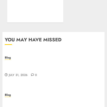
Essentials Plus Is the Real
Test of Your Security
Posture
JULY 26, 2026
0
YOU MAY HAVE MISSED
Blog
Casino non AAMS: cosa sapere prima di giocare
online in Italia
JULY 31, 2026
0
Blog
Beyond the Questionnaire: Why Cyber Essentials
Plus Is the Real Test of Your Security Posture