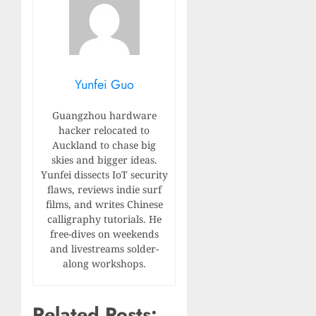
Yunfei Guo
Guangzhou hardware
hacker relocated to
Auckland to chase big
skies and bigger ideas.
Yunfei dissects IoT security
flaws, reviews indie surf
films, and writes Chinese
calligraphy tutorials. He
free-dives on weekends
and livestreams solder-
along workshops.
Related Posts: