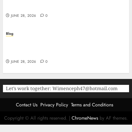
Purity Peptides UK for Rigorous Laboratory
Research
JUNE 28, 2026
0
Blog
The Critical Role of Bacteriostatic Water in
Preserving Peptide Stability and Laboratory
Accuracy
JUNE 28, 2026
0
Let’s work together:
Wimenceph47@hotmail.com
Contact Us
Privacy Policy
Terms and Conditions
Copyright © All rights reserved.
|
ChromeNews
by AF themes.