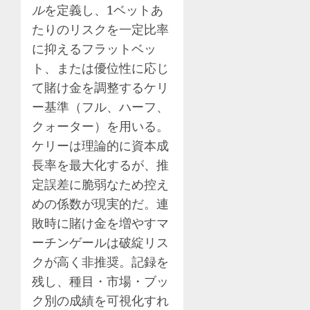
ル
を定義し、1ベットあ
たりのリスクを一定比率
に抑えるフラットベッ
ト、または優位性に応じ
て賭け金を調整するケリ
ー基準（フル、ハーフ、
クォーター）を用いる。
ケリーは理論的に資本成
長率を最大化するが、推
定誤差に脆弱なため控え
めの係数が現実的だ。連
敗時に賭け金を増やすマ
ーチンゲールは破綻リス
クが高く非推奨。記録を
残し、種目・市場・ブッ
ク別の成績を可視化すれ