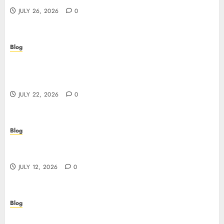
JULY 26, 2026
0
Blog
Beyond the Algorithm: How ClinicEVO
Transforms Facial Analysis into a Personal Action
Plan That QOVES Can’t Match
JULY 22, 2026
0
Blog
Scopri i pro e i rischi dei migliori casinò non
AAMS: guida pratica per giocatori in Italia
JULY 12, 2026
0
Blog
Precision in Every Microgram: Sourcing High-