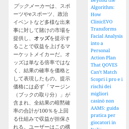
Beyond the
ブックメーカー
は、スポ
Algorithm:
ーツやeスポーツ、政治
How
イベントなど多様な出来
ClinicEVO
Transforms
事に対して賭けの市場を
Facial Analysis
提供し、
オッズ
を提示す
into a
ることで収益を上げるマ
Personal
ーケットメイカーだ。オ
Action Plan
ッズは単なる倍率ではな
That QOVES
く、結果の確率を価格と
Can’t Match
して表現したもの。提示
Scopri i pro e i
価格には必ず「マージン
rischi dei
migliori
（ブックの取り分）」が
casinò non
含まれ、全結果の暗黙確
AAMS: guida
率の合計が100％を上回
pratica per
る仕組みで収益が担保さ
giocatori in
れる。ユーザーはこの構