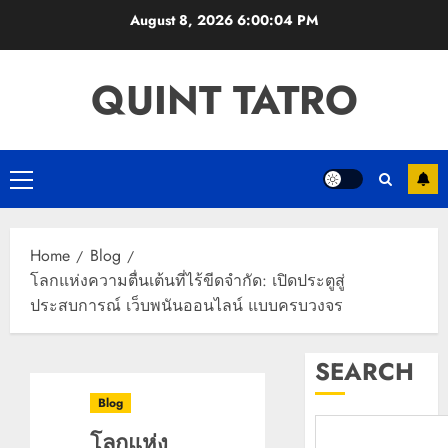
Skip
August 8, 2026
6:00:05 PM
to
content
QUINT TATRO
Primary
Menu
Home
Blog
โลกแห่งความตื่นเต้นที่ไร้ขีดจำกัด: เปิดประตูสู่
ประสบการณ์ เว็บพนันออนไลน์ แบบครบวงจร
SEARCH
Blog
โลกแห่ง