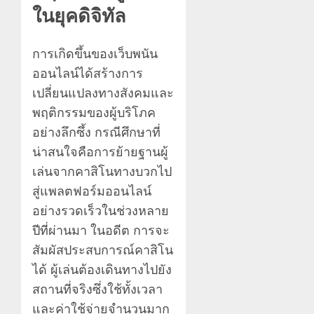
ในยุคดิจิทัล
การเกิดขึ้นของเว็บพนัน
ออนไลน์ได้สร้างการ
เปลี่ยนแปลงทางสังคมและ
พฤติกรรมของผู้บริโภค
อย่างลึกซึ้ง กรณีศึกษาที่
น่าสนใจคือการย้ายฐานผู้
เล่นจากคาสิโนทางบวกไป
สู่แพลตฟอร์มออนไลน์
อย่างรวดเร็วในช่วงหลาย
ปีที่ผ่านมา ในอดีต การจะ
สัมผัสประสบการณ์คาสิโน
ได้ ผู้เล่นต้องเดินทางไปยัง
สถานที่จริงซึ่งใช้ทั้งเวลา
และค่าใช้จ่ายจำนวนมาก