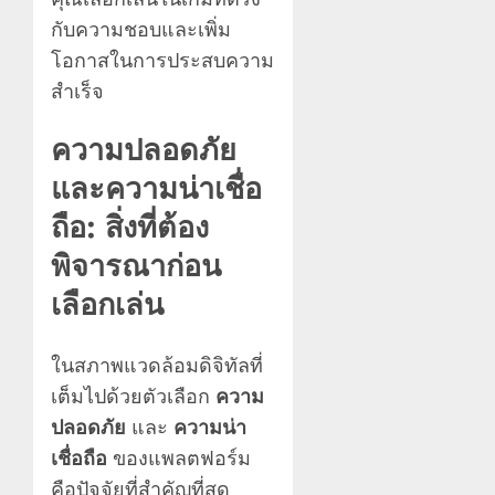
กับความชอบและเพิ่ม
โอกาสในการประสบความ
สำเร็จ
ความปลอดภัย
และความน่าเชื่อ
ถือ: สิ่งที่ต้อง
พิจารณาก่อน
เลือกเล่น
ในสภาพแวดล้อมดิจิทัลที่
เต็มไปด้วยตัวเลือก
ความ
ปลอดภัย
และ
ความน่า
เชื่อถือ
ของแพลตฟอร์ม
คือปัจจัยที่สำคัญที่สุด