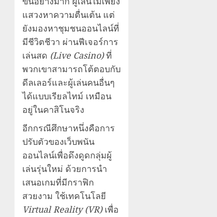
ขึ้นอย่างมาก ผู้เล่นไม่เพียง
แสวงหาความตื่นเต้น แต่
ยังมองหาชุมชนออนไลน์ที่
มีชีวิตชีวา ผ่านฟีเจอร์การ
เล่นสด
(Live Casino)
ที่
พวกเขาสามารถโต้ตอบกับ
ดีลเลอร์และผู้เล่นคนอื่นๆ
ได้แบบเรียลไทม์ เหมือน
อยู่ในคาสิโนจริง
อีกกรณีศึกษาหนึ่งคือการ
ปรับตัวของเว็บพนัน
ออนไลน์เพื่อดึงดูดกลุ่มผู้
เล่นรุ่นใหม่ ด้วยการนำ
เสนอเกมที่มีกราฟิก
สวยงาม ใช้เทคโนโลยี
Virtual Reality (VR)
เพื่อ