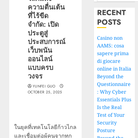
ความตื่นเต้น
RECENT
ที่ไร้ขีด
POSTS
จำกัด: เปิด
ประตูสู่
Casino non
ประสบการณ์
AAMS: cosa
เว็บพนัน
sapere prima
ออนไลน์
di giocare
แบบครบ
online in Italia
วงจร
Beyond the
Questionnaire
YUNFEI GUO
: Why Cyber
OCTOBER 25, 2025
Essentials Plus
Is the Real
Test of Your
Security
ในยุคที่เทคโนโลยีก้าวไกล
Posture
และเชื่อมต่อผู้คนจากทุก