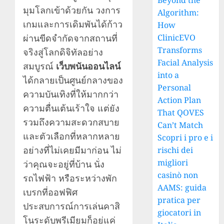
Beyond the
มุมโลกเข้าด้วยกัน วงการ
Algorithm:
เกมและการเดิมพันได้ก้าว
How
ผ่านขีดจำกัดจากสถานที่
ClinicEVO
Transforms
จริงสู่โลกดิจิทัลอย่าง
Facial Analysis
สมบูรณ์
เว็บพนันออนไลน์
into a
ได้กลายเป็นศูนย์กลางของ
Personal
ความบันเทิงที่ให้มากกว่า
Action Plan
ความตื่นเต้นเร้าใจ แต่ยัง
That QOVES
รวมถึงความสะดวกสบาย
Can’t Match
และตัวเลือกที่หลากหลาย
Scopri i pro e i
อย่างที่ไม่เคยมีมาก่อน ไม่
rischi dei
migliori
ว่าคุณจะอยู่ที่บ้าน นั่ง
casinò non
รถไฟฟ้า หรือระหว่างพัก
AAMS: guida
เบรกที่ออฟฟิศ
pratica per
ประสบการณ์การเล่นคาสิ
giocatori in
โนระดับพรีเมียมก็อยู่แค่